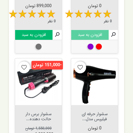
قیمت
قیمت
0 تومان
899,000 تومان
0 نظر
0 نظر

افزودن به سبد

افزودن به سبد
قرمز
بنفش
طوسی
-151,000 تومان
favorite_border
favorite_border
سشوار حرفه ای
سشوار برس دار
فیلیپس مدل...
حالت دهنده...
قیمت
قیمت عادی
قیمت
0 تومان
1,550,000 تومان