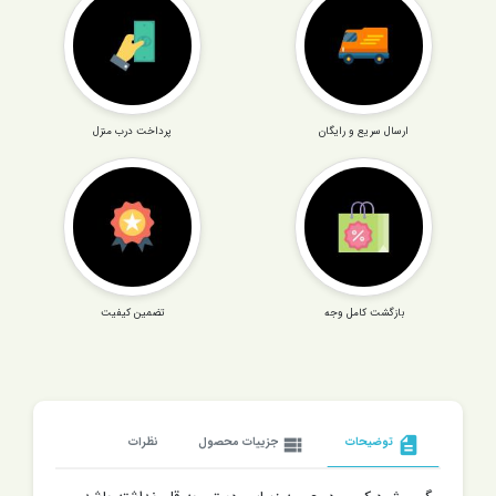
ارسال سریع و رایگان
پرداخت درب منزل
بازگشت کامل وجه
تضمین کیفیت
description
توضیحات
view_list
جزییات محصول
نظرات