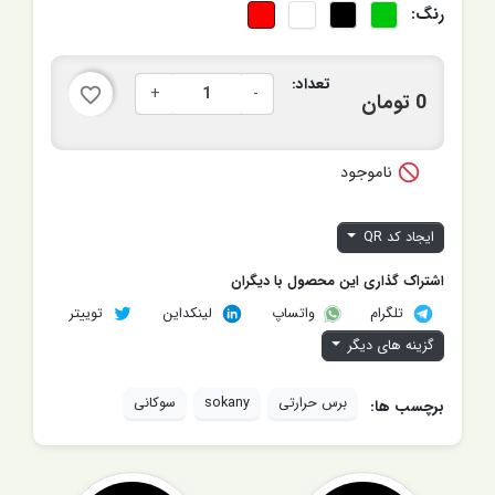
رنگ:
تعداد:
+
-
favorite_border
0 تومان

ناموجود
ایجاد کد QR
اشتراک گذاری این محصول با دیگران
تلگرام
لینکداین
توییتر
واتساپ
گزینه های دیگر
برس حرارتی
sokany
سوکانی
برچسب ها: