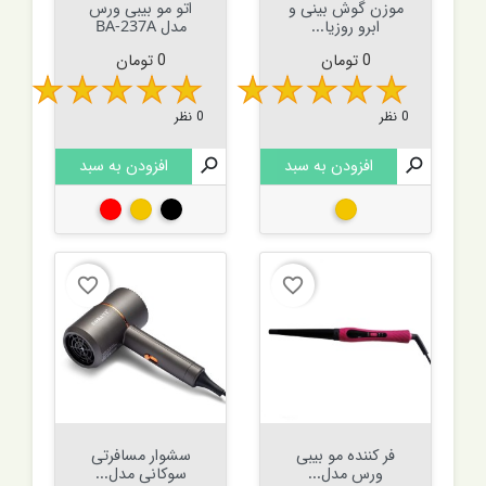
موزن گوش بینی و
اتو مو بیبی ورس
ابرو روزیا...
مدل BA-237A
قیمت
قیمت
0 تومان
0 تومان
0 نظر
0 نظر

افزودن به سبد

افزودن به سبد
طلایی
مشکی
طلایی
قرمز
favorite_border
favorite_border
فر کننده مو بیبی
سشوار مسافرتی
ورس مدل...
سوکانی مدل...