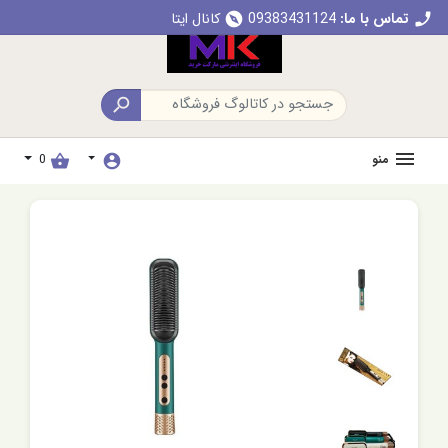
تماس با ما:
09383431124
کانال ایتا
explore
call

منو
0
shopping_basket
account_circle