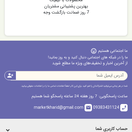
محصولات با کیفیت
بهترین پشتیبانی مشتریان
7 روز ضمانت بازگشت وجه
ما اجتماعی هستیم
sentiment_very_satisfied
ما را در شبکه های اجتماعی دنبال کنید و به روز بمانید!
از آخرین اخبار و تخفیف‌های ویژه ما مطلع شوید
person_add
شما در هر زمانی می‌توانید اشتراک‌تان را لغو کنید. برای این کار، لطفاً اطلاعات تماس ما را در اطلاعات حقوقی بیابید.
ساعت پاسخگویی: 7 روز هفته 24 ساعته پاسخگو شما هستیم
marketkharid@gmail.com
09383431124
email
call
حساب کاربری شما