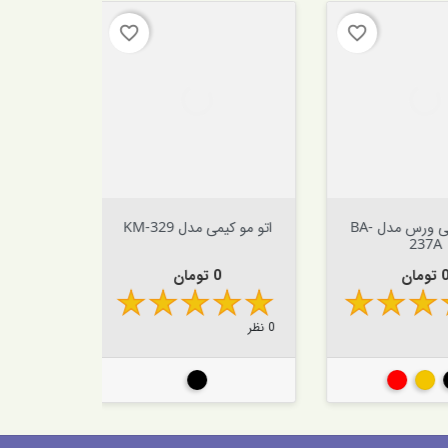
favorite_border
favorite_border


افزودن به سبد


اف
اتو مو بیبی ورس مدل BA-
اتو مو کیمی مدل KM-329
3
23
ت
قیمت
قی
0 تومان
0 تومان
0 نظر
0 نظر
لایی
قرمز
مشکی