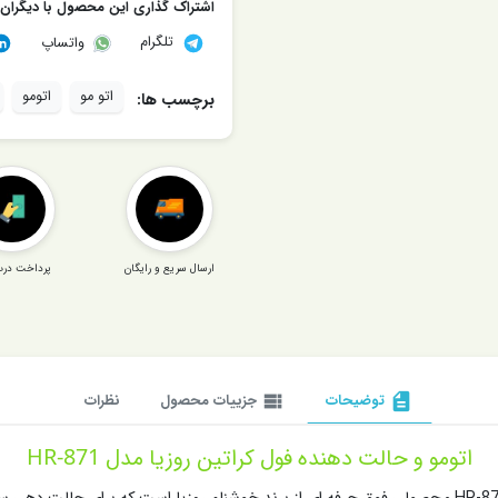
اشتراک گذاری این محصول با دیگران
تلگرام
واتساپ
اتو مو
اتومو
برچسب ها:
ارسال سریع و رایگان
پرداخت درب
description
توضیحات
view_list
جزییات محصول
نظرات
اتومو و حالت دهنده فول کراتین روزیا مدل HR-871