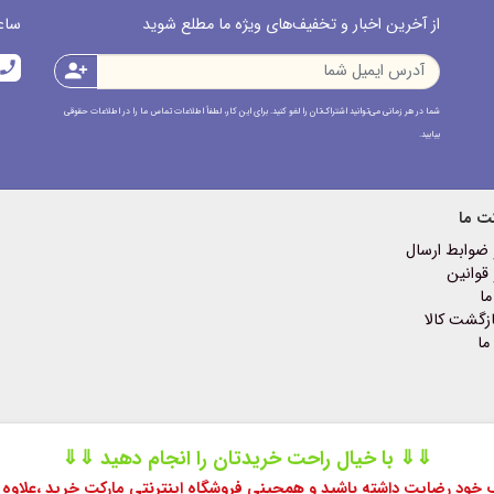
از آخرین اخبار و تخفیف‌های ویژه ما مطلع شوید
ساعت پاسخ
call
person_add
شما در هر زمانی می‌توانید اشتراک‌تان را لغو کنید. برای این کار، لطفاً اطلاعات تماس ما را در اطلاعات حقوقی
بیابید.
ت ما
 ضوابط ارسال
قوانین
ما
زگشت کالا
ما
⇓⇓ با خیال راحت خریدتان را انجام دهید ⇓⇓
اب خود رضایت داشته باشید و همچینی فروشگاه اینترنتی مارکت خرید ،
علاوه 