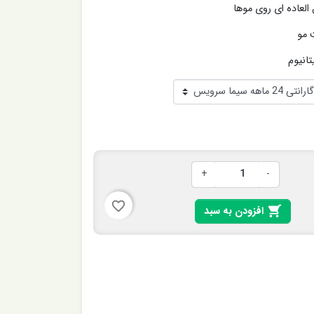
العاده ای روی موها
ت مو
تانیوم
+
-
favorite_border

افزودن به سبد