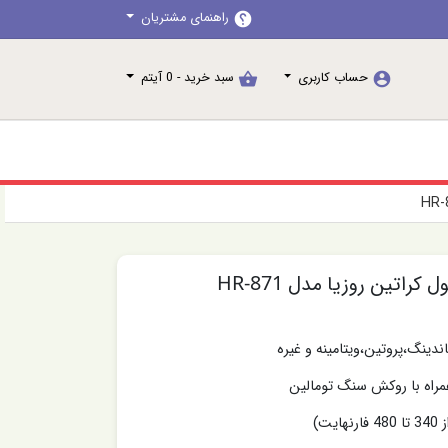
راهنمای مشتریان
help
حساب کاربری
سبد خرید -
0
آیتم
shopping_basket
account_circle
راتین روزیا مدل HR-871
اندینگ،پروتین،ویتامینه و غیره
راه با روکش سنگ تومالین
ت)