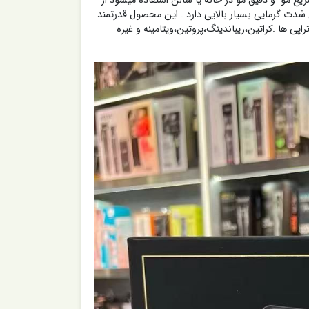
ت که برای حالت دهی سریع مو و دقیق مو در خانه یا سالن استفاده میشود از
ت شروع میشود و تا 980 درجه فارنهایت قدرت و همچینین شدت گرمایی بسیار بالایی دارد . این محصول قدرتمند
پی ها .کراتین،ریباندینگ،پروتین،ویتامینه و غیره