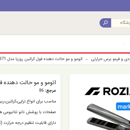

ودی و فرمو برس حرارتی
اتومو و مو حالت دهنده فول کراتین روزیا مدل HR-871
اتومو و مو حالت دهنده فول ک
مرجع:
86
مناسب برای انواع تراپی،کراتین،ریب
صفحات با پوشش نانو تتانیومی هم
دارای قابلیت تنظیم درجه حرارت (از 340 تا 480 فارنهای