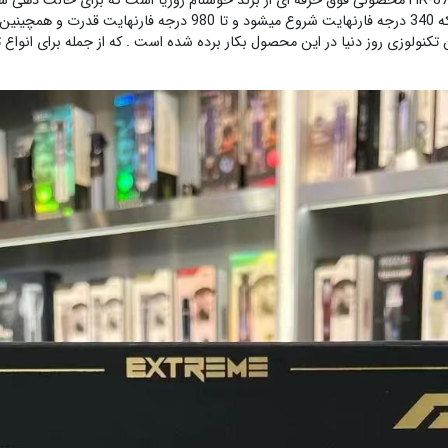
اتومو و مو حالت دهنده فول کراتین روزی Roziaمدل HR-871 محصولی فوق حرفه ای از برند خوشنام روزیا اس
ویژگی های این محصول وجود صفحه نمایش حرفه ای که 340 درجه فارنهای
کنولوزی روز دنیا در این محصول بکار برده شده است . که از جمله برای انواع ترا