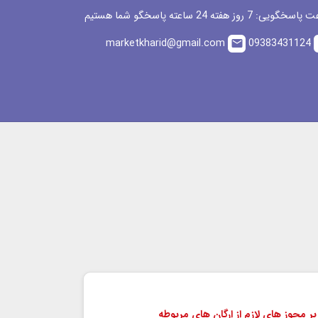
گویی: 7 روز هفته 24 ساعته پاسخگو شما هستیم
marketkharid@gmail.com
09383431124
email
بر مجوز های لازم از ارگان های مربوطه