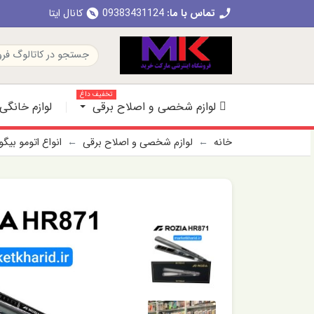
تماس با ما:
09383431124
کانال ایتا
explore
call
تخفیف داغ
لوازم شخصی و اصلاح برقی
لوازم خانگی
خانه
لوازم شخصی و اصلاح برقی
انواع اتومو بیگ