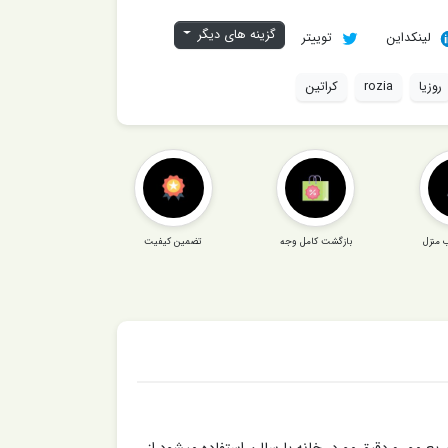
گزینه های دیگر
لینکداین
توییتر
روزیا
rozia
کراتین
 منزل
بازگشت کامل وجه
تضمین کیفیت