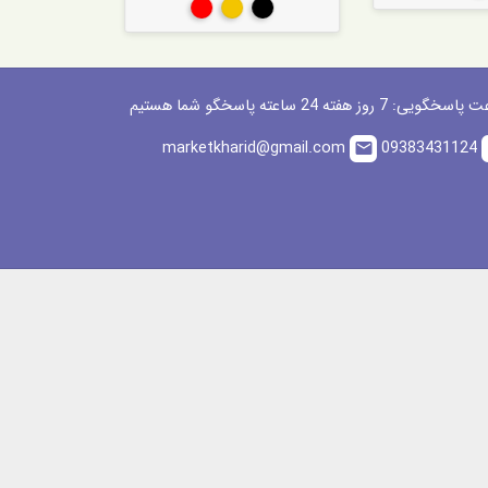
مشکی
طلایی
قرمز
گویی: 7 روز هفته 24 ساعته پاسخگو شما هستیم
marketkharid@gmail.com
09383431124
email