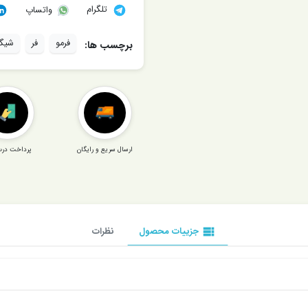
تلگرام
واتساپ
فرمو
فر
شیگل
برچسب ها:
ارسال سریع و رایگان
پرداخت درب
view_list
جزییات محصول
نظرات