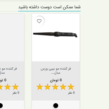
شما ممکن است دوست داشته باشید
favorite_border
favorite_border


افزودن به سبد


افزودن به سبد
ابلیس مدل
فر کننده مو بیبی ورس
فر کننده مو 
S
مدل...
مدل.
قیمت
قیمت
0 تومان
0 تومان
0 نظر
0 نظر
د
صورتی
مشکی
مش