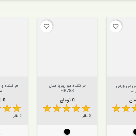
favorite_border
favorite_border


افزودن به سبد


افزودن به سبد
بی بی ورس
فر کننده مو روزیا مدل
فر کننده و
..
HR783
مو
قیمت
قیم
0 تومان
0 تومان
0 نظر
0 نظر
کی
مشکی
س