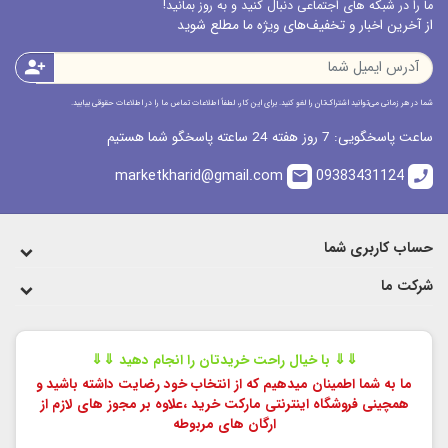
ما را در شبکه های اجتماعی دنبال کنید و به روز بمانید!
از آخرین اخبار و تخفیف‌های ویژه ما مطلع شوید
person_add
شما در هر زمانی می‌توانید اشتراک‌تان را لغو کنید. برای این کار، لطفاً اطلاعات تماس ما را در اطلاعات حقوقی بیابید.
ساعت پاسخگویی: 7 روز هفته 24 ساعته پاسخگو شما هستیم
marketkharid@gmail.com
09383431124
email
call
حساب کاربری شما
شرکت ما
⇓⇓ با خیال راحت خریدتان را انجام دهید ⇓⇓
ما به شما اطمینان میدهیم که از انتخاب خود رضایت داشته باشید و
همچینی فروشگاه اینترنتی مارکت خرید ،
علاوه بر مجوز های لازم از
ارگان های مربوطه