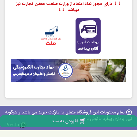
⇓⇓ دارای مجوز نماد اعتماد از وزارت صنعت معدن تجارت نیز
میباشد ⇓⇓
copyright
تمام محتویات این فروشگاه متعلق به مارکت خرید می باشد و هرگونه
کپی برداری پیگرد قانونی دارد

افزودن به سبد
iPresta