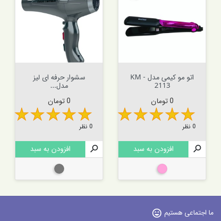
اتو مو کیمی مدل KM -
سشوار حرفه ای لیز
2113
مدل...
قیمت
قیمت
0 تومان
0 تومان
0 نظر
0 نظر

افزودن به سبد

افزودن به سبد
صورتی
نوک مدادی
ما اجتماعی هستیم
sentiment_very_satisfied