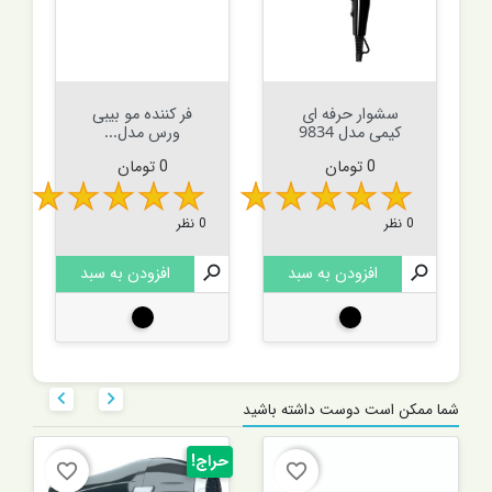
سشوار حرفه ای
فر کننده مو بیبی
کیمی مدل 9834
ورس مدل...
قیمت
قیمت
0 تومان
0 تومان
0 نظر
0 نظر

افزودن به سبد

افزودن به سبد
مشکی
مشکی


شما ممکن است دوست داشته باشید
حراج!
favorite_border
favorite_border