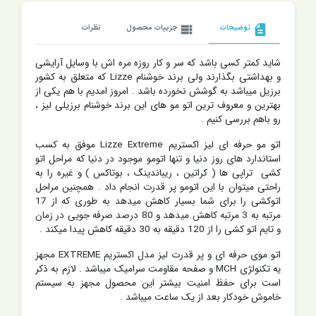
description
توضیحات
view_list
جزییات محصول
نظرات
شاید کمتر کسی باشد که سر و کار روزه مره اش با وسایل آرایشی
و بهداشتی بگذارند ولی برند خوشنام Lizze که متعلق به کشور
برزیل میباشد به گوشش نخورده باشد . امروز امدیم با هم یکی از
بهترین و معروف ترین اتو مو های این برند خوشنام برزیلی لیز ،
رو باهم بررسی کنیم .
اتو مو حرفه ای لیز اکستریم Lizze Extreme موفق به کسب
استاندارد های روز دنیا و تنها اتومو موجود در دنیا که مراحل اتو
کشی تراپی ها ( کراتین ،
ریباندینگ ، بوتاکس ) و غیره را به
راحتی میتوان با این اتومو پر قدرت انجام داد . همچنین مراحل
اتوکشی را برای شما بسیار کاهش میدهد به طوری که از 17
مرتبه به 3 مرتبه کاهش میدهد و 80 درصد صرفه جویی در زمان
و تایم اتو کشی را از 120 دقیقه به 30 دقیقه کاهش پیدا میکند .
اتو موی حرفه ای و پر قدرت لیز مدل اکستریم EXTREME مجهز
یه تکنولژی MCH و صفحه مقاومت سرامیک میباشد . لازم به ذکر
است برای حفظ امنیت بیشتر این محصول مجهز به سیستم
خاموش خودکار بعد از یک ساعت میباشد .