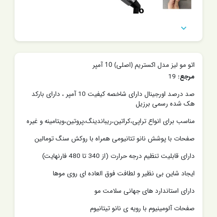

اتو مو لیز مدل اکستریم (اصلی) 10 آمپر
مرجع:
19
صد درصد اورجینال دارای شاخصه کیفیت 10 آمپر ، دارای بارکد
هک شده رسمی برزیل
مناسب برای انواع تراپی،کراتین،ریباندینگ،پروتین،ویتامینه و غیره
صفحات با پوشش نانو تتانیومی همراه با روکش سنگ تومالین
دارای قابلیت تنظیم درجه حرارت (از 340 تا 480 فارنهایت)
ایجاد شاین بی نظیر و لطافت فوق العاده ای روی موها
دارای استاندارد های جهانی سلامت مو
صفحات آلومینیوم با رویه ی نانو تیتانیوم