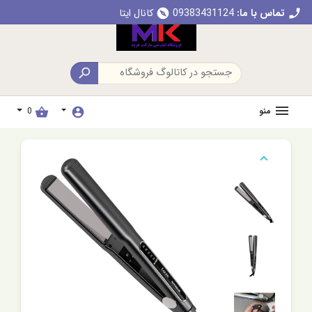
تماس با ما:
09383431124
کانال ایتا
explore
call

منو
0
shopping_basket
account_circle
