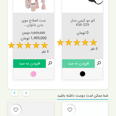
اتو مو کیمی مدل
ست اصلاح موی
KM-329
بدن بانوان...
قیمت
قیمت عادی
قیمت
0 تومان
1,699,000 تومان
1,499,000 تومان
0 نظر
0 نظر

افزودن به سبد

افزودن به سبد
مشکی
صورتی


شما ممکن است دوست داشته باشید
favorite_border
favorite_border