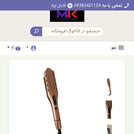
تماس با ما:
09383431124
کانال ایتا
explore
call

منو
0
shopping_basket
account_circle