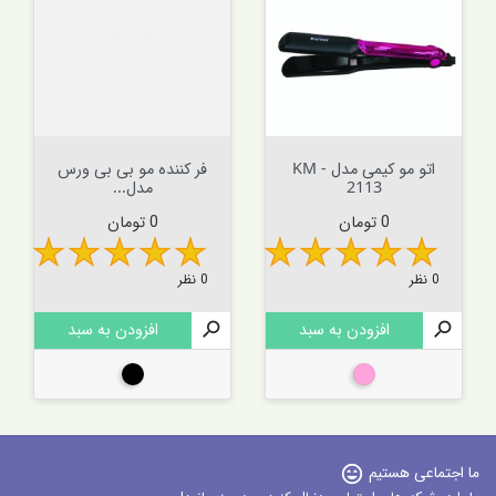
اتو مو کیمی مدل KM -
فر کننده مو بی بی ورس
2113
مدل...
قیمت
قیمت
0 تومان
0 تومان
0 نظر
0 نظر

افزودن به سبد

افزودن به سبد
صورتی
مشکی
ما اجتماعی هستیم
sentiment_very_satisfied