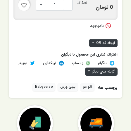
تعداد:
+
-
favorite_border
0 تومان

ناموجود
ایجاد کد QR
اشتراک گذاری این محصول با دیگران
تلگرام
لینکداین
توییتر
واتساپ
گزینه های دیگر
اتو مو
بیبی ورس
Babyverse
برچسب ها: