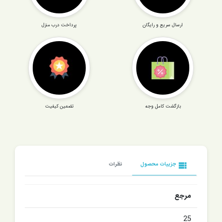
ارسال سریع و رایگان
پرداخت درب منزل
بازگشت کامل وجه
تضمین کیفیت
view_list
جزییات محصول
نظرات
مرجع
25