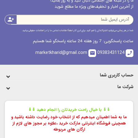
ما را در شبکه های اجتماعی دنبال کنید و به روز بمانید!
از آخرین اخبار و تخفیف‌های ویژه ما مطلع شوید
person_add
شما در هر زمانی می‌توانید اشتراک‌تان را لغو کنید. برای این کار، لطفاً اطلاعات تماس ما را در اطلاعات حقوقی بیابید.
ساعت پاسخگویی: 7 روز هفته 24 ساعته پاسخگو شما هستیم
marketkharid@gmail.com
09383431124
email
call
حساب کاربری شما
شرکت ما
⇓⇓ با خیال راحت خریدتان را انجام دهید ⇓⇓
ما به شما اطمینان میدهیم که از انتخاب خود رضایت داشته باشید و
همچینی فروشگاه اینترنتی مارکت خرید ،
علاوه بر مجوز های لازم از
ارگان های مربوطه