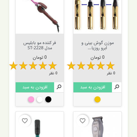
موزن گوش بینی و
فر کننده مو بابلیس
ابرو روزیا...
مدل ST-2228
قیمت
قیمت
0 تومان
0 تومان
0 نظر
0 نظر

افزودن به سبد

افزودن به سبد
طلایی
مشکی
سفید
صورتی
favorite_border
favorite_border