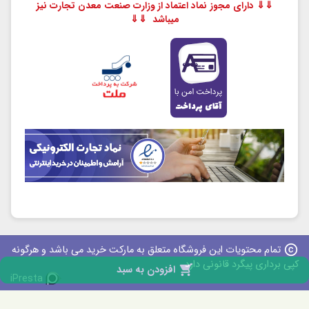
⇓⇓ دارای مجوز نماد اعتماد از وزارت صنعت معدن تجارت نیز
میباشد ⇓⇓
copyright
تمام محتویات این فروشگاه متعلق به مارکت خرید می باشد و هرگونه
کپی برداری پیگرد قانونی دارد

افزودن به سبد
iPresta