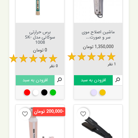
ماشین اصلاح موی
برس حرارتی
سر و صورت...
سوکانی مدل SK-
1008
قیمت
1,350,000 تومان
قیمت
0 تومان
1 نظر
0 نظر

افزودن به سبد

افزودن به سبد
طلایی
نقره ای
سبز
مشکی
سفید
قرمز
-200,000 تومان
favorite_border
favorite_border