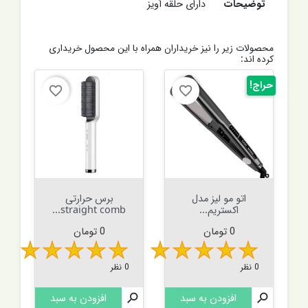
توضیحات
دارای حلقه آویز
محصولات زیر را نیز خریداران همراه با این محصول خریداری
کرده اند:
حراج!
favorite_border
favorite_border
اتو مو لیز مدل
برس حرارتی
اکستریم...
straight comb...
قیمت
قیمت
0 تومان
0 تومان
0 نظر
0 نظر

افزودن به سبد

افزودن به سبد