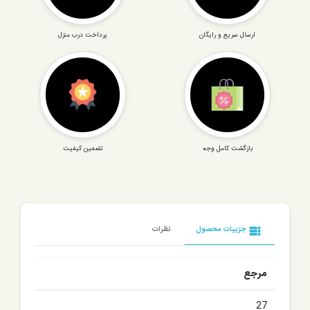
ارسال سریع و رایگان
پرداخت درب منزل
بازگشت کامل وجه
تضمین کیفیت
view_list
جزییات محصول
نظرات
مرجع
27