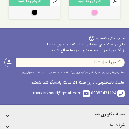

افزودن به سبد

افزودن به سبد
صورتی
مشکی
ما اجتماعی هستیم
sentiment_very_satisfied
ما را در شبکه های اجتماعی دنبال کنید و به روز بمانید!
از آخرین اخبار و تخفیف‌های ویژه ما مطلع شوید
person_add
شما در هر زمانی می‌توانید اشتراک‌تان را لغو کنید. برای این کار، لطفاً اطلاعات تماس ما را در اطلاعات حقوقی بیابید.
ساعت پاسخگویی: 7 روز هفته 24 ساعته پاسخگو شما هستیم
marketkharid@gmail.com
09383431124
email
call
حساب کاربری شما
شرکت ما