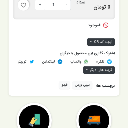
تعداد:
+
-
favorite_border
0 تومان

ناموجود
ایجاد کد QR
اشتراک گذاری این محصول با دیگران
تلگرام
لینکداین
توییتر
واتساپ
گزینه های دیگر
بیبی ورس
فرمو
برچسب ها: