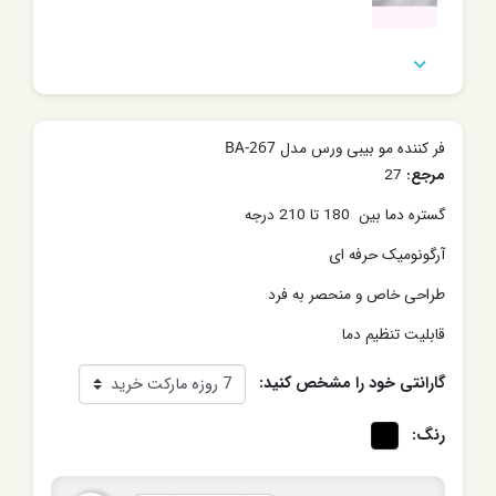

فر کننده مو بیبی ورس مدل BA-267
مرجع:
27
گستره دما بین
180 تا 210 درجه
آرگونومیک حرفه ای
طراحی خاص و منحصر به فرد
قابلیت تنظیم دما
گارانتی خود را مشخص کنید:
رنگ: