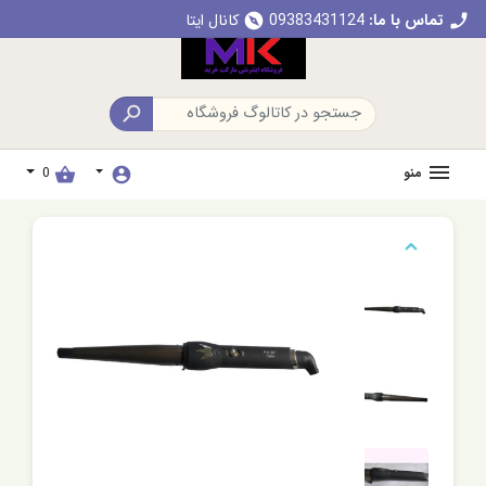
تماس با ما:
09383431124
کانال ایتا
explore
call

منو
0
shopping_basket
account_circle
