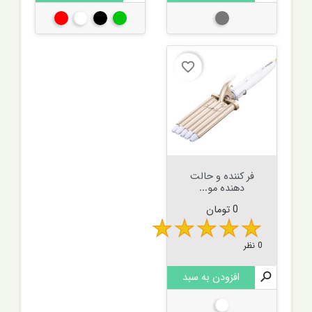
نوک مدادی
سبز
مشکی
سفید
قرمز
favorite_border
فر کننده و حالت
دهنده مو...
قیمت
0 تومان
0 نظر

افزودن به سبد
سفید