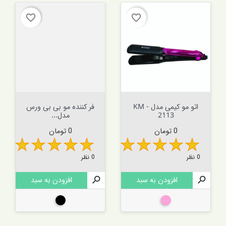
favorite_border
favorite_border
اتو مو کیمی مدل KM -
فر کننده مو بی بی ورس
2113
مدل...
قیمت
قیمت
0 تومان
0 تومان
0 نظر
0 نظر

افزودن به سبد

افزودن به سبد
صورتی
مشکی