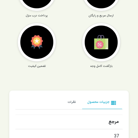
ارسال سریع و رایگان
پرداخت درب منزل
بازگشت کامل وجه
تضمین کیفیت
view_list
جزییات محصول
نظرات
مرجع
37