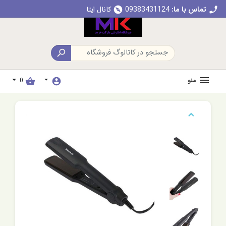
تماس با ما:
09383431124
کانال ایتا
explore
call

منو
0
shopping_basket
account_circle
