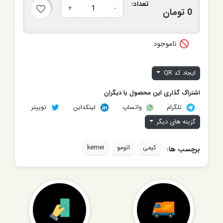
تعداد:
+
-
favorite_border
0 تومان

ناموجود
ایجاد کد QR
اشتراک گذاری این محصول با دیگران
تلگرام
لینکداین
توییتر
واتساپ
گزینه های دیگر
کیمی
اتومو
kemei
برچسب ها: