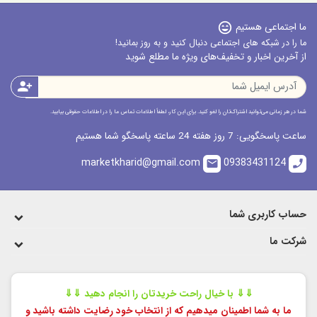
ما اجتماعی هستیم
sentiment_very_satisfied
ما را در شبکه های اجتماعی دنبال کنید و به روز بمانید!
از آخرین اخبار و تخفیف‌های ویژه ما مطلع شوید
person_add
شما در هر زمانی می‌توانید اشتراک‌تان را لغو کنید. برای این کار، لطفاً اطلاعات تماس ما را در اطلاعات حقوقی بیابید.
ساعت پاسخگویی: 7 روز هفته 24 ساعته پاسخگو شما هستیم
marketkharid@gmail.com
09383431124
email
call
حساب کاربری شما
شرکت ما
⇓⇓ با خیال راحت خریدتان را انجام دهید ⇓⇓
ما به شما اطمینان میدهیم که از انتخاب خود رضایت داشته باشید و