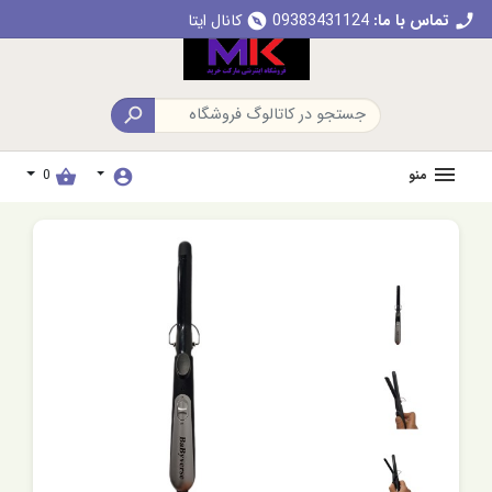
تماس با ما:
09383431124
کانال ایتا
explore
call

منو
0
shopping_basket
account_circle