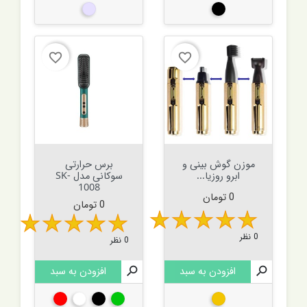
مشکی
نقره ای
favorite_border
favorite_border
موزن گوش بینی و
برس حرارتی
ابرو روزیا...
سوکانی مدل SK-
1008
قیمت
0 تومان
قیمت
0 تومان
0 نظر
0 نظر

افزودن به سبد

افزودن به سبد
طلایی
سبز
مشکی
سفید
قرمز