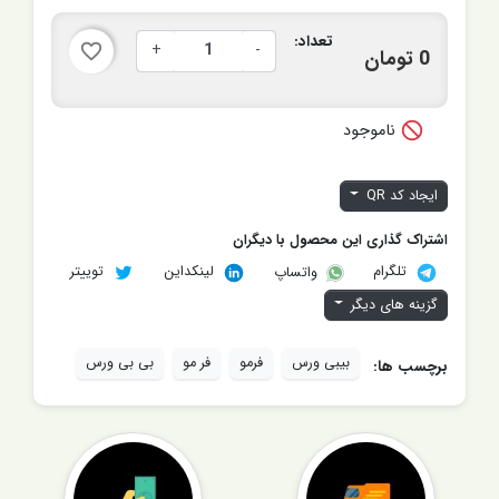
تعداد:
+
-
favorite_border
0 تومان

ناموجود
ایجاد کد QR
اشتراک گذاری این محصول با دیگران
تلگرام
لینکداین
توییتر
واتساپ
گزینه های دیگر
بیبی ورس
فرمو
فر مو
بی بی ورس
برچسب ها: