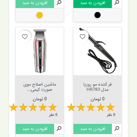

افزودن به سبد

افزودن به سبد
مشکی
طلایی
favorite_border
favorite_border
فر کننده مو روزیا
ماشین اصلاح موی
مدل HR783
صورت کیمی...
قیمت
قیمت
0 تومان
0 تومان
0 نظر
0 نظر

افزودن به سبد

افزودن به سبد