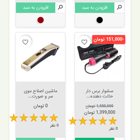

افزودن به سبد

افزودن به سبد
مشکی
زرشکی
-151,000 تومان
favorite_border
favorite_border
سشوار برس دار
ماشین اصلاح موی
حالت دهنده...
سر و صورت...
قیمت عادی
قیمت
قیمت
0 تومان
1,550,000 تومان
1,399,000 تومان
0 نظر
0 نظر