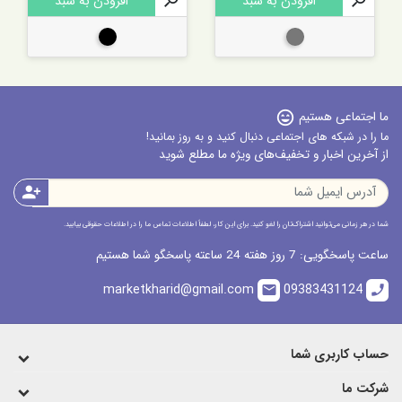

افزودن به سبد

افزودن به سبد
نوک مدادی
مشکی
ما اجتماعی هستیم
sentiment_very_satisfied
ما را در شبکه های اجتماعی دنبال کنید و به روز بمانید!
از آخرین اخبار و تخفیف‌های ویژه ما مطلع شوید
person_add
شما در هر زمانی می‌توانید اشتراک‌تان را لغو کنید. برای این کار، لطفاً اطلاعات تماس ما را در اطلاعات حقوقی بیابید.
ساعت پاسخگویی: 7 روز هفته 24 ساعته پاسخگو شما هستیم
marketkharid@gmail.com
09383431124
email
call
حساب کاربری شما
شرکت ما