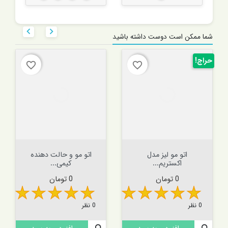


شما ممکن است دوست داشته باشید
حراج!
favorite_border
favorite_border
اتو مو لیز مدل
اتو مو و حالت دهنده
اکستریم...
کیمی...
قیمت
قیمت
0 تومان
0 تومان
0 نظر
0 نظر