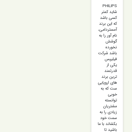
PHILIPS
شاید کمتر
کسی باشد
که این برند
آمستردامی،
نام آور را به
گوشش
نخورده
باشد شرکت
فیلیپس
یکی از
قدرتمند
ترین برند
های اروپایی
ست که به
خوبی
توانسته
مشتریان
زیادی را به
سمت خود
بکشاند با ما
باشید تا