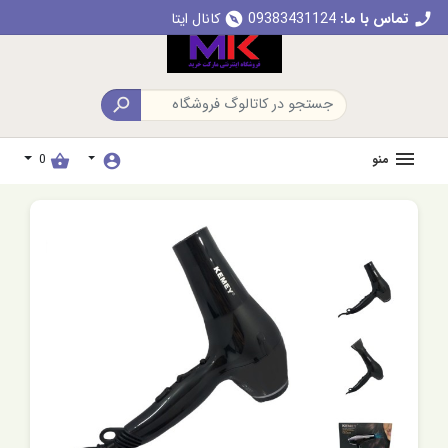
تماس با ما:
09383431124
کانال ایتا
explore
call

منو
0
shopping_basket
account_circle