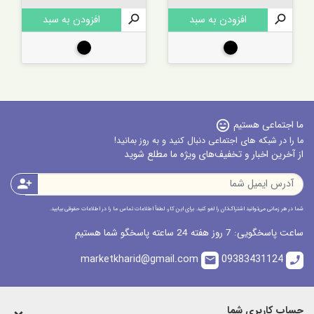

افزودن به سبد

افزودن به سبد
مشکی
مشکی
ما اجتماعی هستیم
sentiment_very_satisfied
ما را در شبکه های اجتماعی دنبال کنید و به روز بمانید!
از آخرین اخبار و تخفیف‌های ویژه ما مطلع شوید
person_add
شما در هر زمانی می‌توانید اشتراک‌تان را لغو کنید. برای این کار، لطفاً اطلاعات تماس ما را در اطلاعات حقوقی بیابید.
ساعت پاسخگویی: 7 روز هفته 24 ساعته پاسخگو شما هستیم
marketkharid@gmail.com
09383431124
email
call
حساب کاربری شما