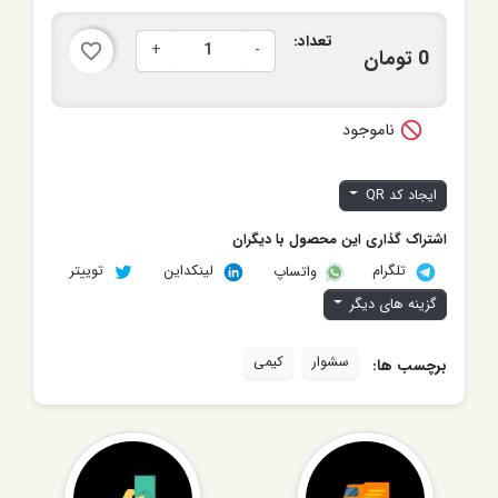
تعداد:
+
-
favorite_border
0 تومان

ناموجود
ایجاد کد QR
اشتراک گذاری این محصول با دیگران
تلگرام
لینکداین
توییتر
واتساپ
گزینه های دیگر
سشوار
کیمی
برچسب ها: