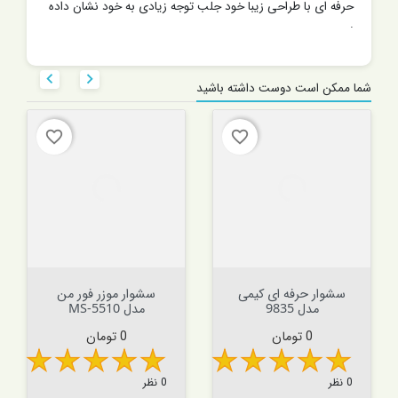
حرفه ای با طراحی زیبا خود جلب توجه زیادی به خود نشان داده
.


شما ممکن است دوست داشته باشید
favorite_border
favorite_border
سشوار حرفه ای کیمی
سشوار موزر فور من
مدل 9835
مدل MS-5510
قیمت
قیمت
0 تومان
0 تومان
0 نظر
0 نظر