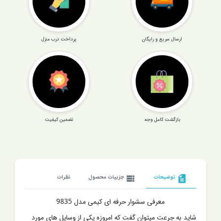
ارسال سریع و رایگان
پرداخت درب منزل
بازگشت کامل وجه
تضمین کیفیت
description
توضیحات
view_list
جزییات محصول
نظرات
معرفی سشوار حرفه ای کیمی مدل 9835
شاید به جرعت میتوان گفت که امروزه یکی از وسایل های مورد