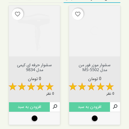
favorite_border
favorite_border
سشوار موزر فور من
سشوار حرفه ای کیمی
مدل MS-5502
مدل 9834
قیمت
قیمت
0 تومان
0 تومان
0 نظر
0 نظر

افزودن به سبد

افزودن به سبد
مشکی
مشکی