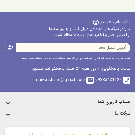
ما اجتماعی هستیم
sentiment_very_satisfied
ما را در شبکه های اجتماعی دنبال کنید و به روز بمانید!
از آخرین اخبار و تخفیف‌های ویژه ما مطلع شوید
person_add
شما در هر زمانی می‌توانید اشتراک‌تان را لغو کنید. برای این کار، لطفاً اطلاعات تماس ما را در اطلاعات حقوقی بیابید.
ساعت پاسخگویی: 7 روز هفته 24 ساعته پاسخگو شما هستیم
marketkharid@gmail.com
09383431124
email
call
حساب کاربری شما
شرکت ما