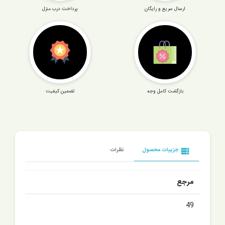
ارسال سریع و رایگان
پرداخت درب منزل
بازگشت کامل وجه
تضمین کیفیت
view_list
جزییات محصول
نظرات
مرجع
49