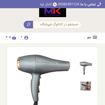
تماس با ما:
09383431124
کانال ایتا
explore
call

منو
0
shopping_basket
account_circle