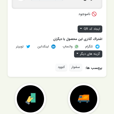

ناموجود
ایجاد کد QR
اشتراک گذاری این محصول با دیگران
تلگرام
لینکداین
توییتر
واتساپ
گزینه های دیگر
سشوار
کنوود
برچسب ها: