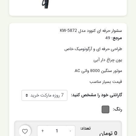
سشوار حرفه ای کنوود مدل KW-5872
مرجع:
49
طراحی حرفه ای و آرگونومیک خاص
یون چراغ دار آبی
موتور سنگین 8000 واتی AC
قیمت بسیار مناسب
گارانتی خود را مشخص کنید:
رنگ:
تعداد:
+
-
favorite_border
0 تومان