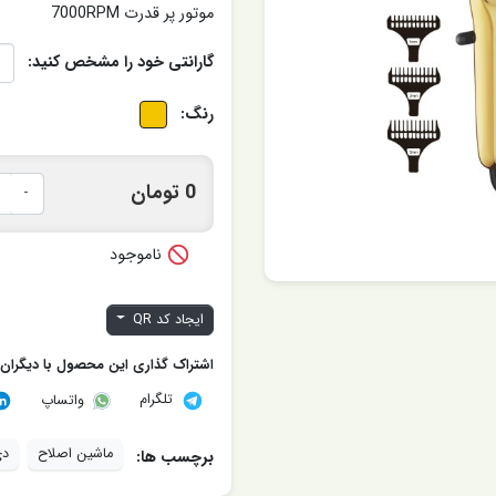
موتور پر قدرت 7000RPM
گارانتی خود را مشخص کنید:
رنگ:
0 تومان
-

ناموجود
ایجاد کد QR
اشتراک گذاری این محصول با دیگران
تلگرام
واتساپ
ماشین اصلاح
دی
برچسب ها: