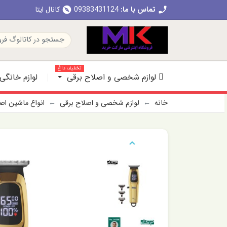
تماس با ما:
09383431124
کانال ایتا
explore
call
تخفیف داغ
لوازم شخصی و اصلاح برقی
لوازم خانگی
خانه
لوازم شخصی و اصلاح برقی
انواع ماشین ا
