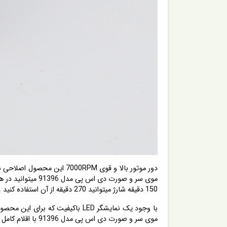
150 دقیقه شارژ میتوانید 270 دقیقه از آن استفاده کنید . که این یک پوئن مثبت برای این محصول دی اس پی dsp میباشد .
با وجود یک نمایشگر LED باکیفیت
موی سر و صورت دی اس پی مدل 91396 با اقلام کامل همراه خود شامل سه عدد شانه با سایز های مختلف ، برس تمیز کننده ، روغن روان کننده ، کابل شارژ . غیره میباشد .