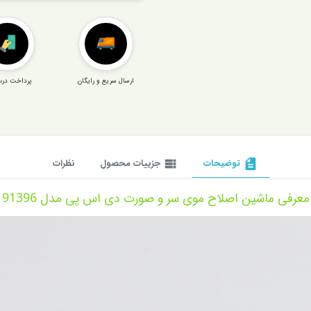
ارسال سریع و رایگان
پرداخت درب
description
توضیحات
view_list
جزییات محصول
نظرات
معرفی ماشین اصلاح موی سر و صورت دی اس پی مدل 91396