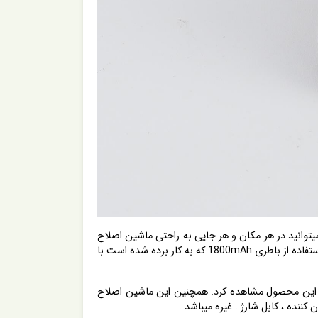
قوی 7000RPM این محصول اصلاحی سریع و بی دردسر فراهم می آورد . در حالی که با استفاده از یک کابل USB شما میتوانید در هر مکان و هر جایی به راحتی ماشین اصلاح
موی سر و صورت دی اس پی مدل 91396 میتوانید در هر مکان و هر جایی به راحتی اونو شارژ کنید . از دیگر ویژیگی های این محصول استفاده از باطری 1800mAh که به کار برده شده است با
 را بر روی این محصول مشاهده کرد. همچنین این ماشین اصلاح