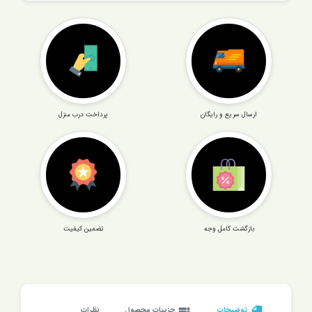
ارسال سریع و رایگان
پرداخت درب منزل
بازگشت کامل وجه
تضمین کیفیت
description
توضیحات
view_list
جزییات محصول
نظرات