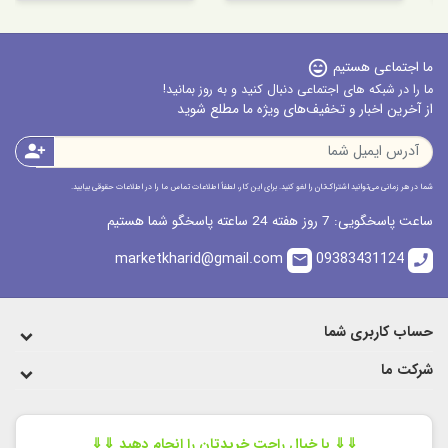
ما اجتماعی هستیم
sentiment_very_satisfied
ما را در شبکه های اجتماعی دنبال کنید و به روز بمانید!
از آخرین اخبار و تخفیف‌های ویژه ما مطلع شوید
person_add
شما در هر زمانی می‌توانید اشتراک‌تان را لغو کنید. برای این کار، لطفاً اطلاعات تماس ما را در اطلاعات حقوقی بیابید.
ساعت پاسخگویی: 7 روز هفته 24 ساعته پاسخگو شما هستیم
marketkharid@gmail.com
09383431124
email
call
حساب کاربری شما
شرکت ما
⇓⇓ با خیال راحت خریدتان را انجام دهید ⇓⇓