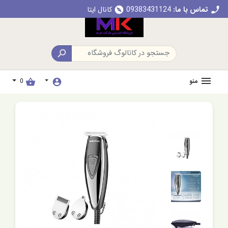
تماس با ما:
09383431124
کانال ایتا
explore
call

منو
0
shopping_basket
account_circle