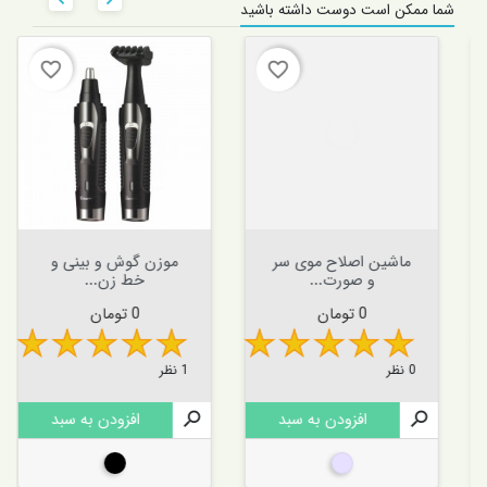
شما ممکن است دوست داشته باشید
favorite_border
favorite_border
ماشین اصلاح موی سر
موزن گوش و بینی و
و صورت...
خط زن...
قیمت
قیمت
0 تومان
0 تومان
0 نظر
1 نظر

افزودن به سبد

افزودن به سبد
نقره ای
مشکی