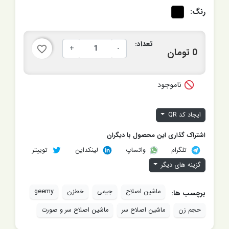
رنگ:
تعداد:
+
-
favorite_border
0 تومان

ناموجود
ایجاد کد QR
اشتراک گذاری این محصول با دیگران
تلگرام
لینکداین
توییتر
واتساپ
گزینه های دیگر
ماشین اصلاح
جیمی
خطزن
geemy
برچسب ها:
حجم زن
ماشین اصلاح سر
ماشین اصلاح سر و صورت