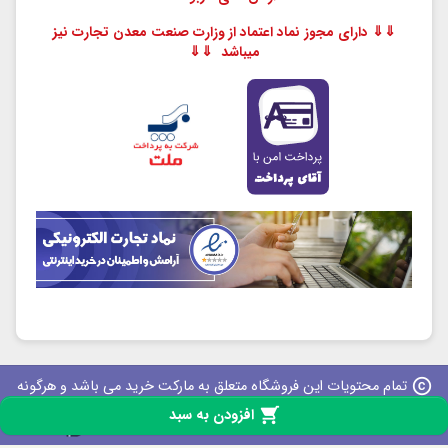
⇓⇓ دارای مجوز نماد اعتماد از وزارت صنعت معدن تجارت نیز
میباشد ⇓⇓
copyright
تمام محتویات این فروشگاه متعلق به مارکت خرید می باشد و هرگونه
کپی برداری پیگرد قانونی دارد

افزودن به سبد
iPresta