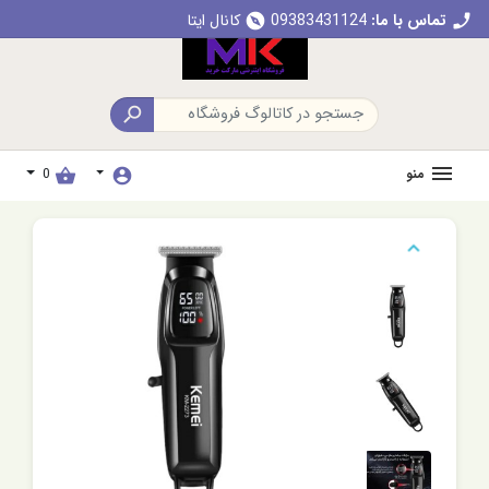
تماس با ما:
09383431124
کانال ایتا
explore
call

منو
0
shopping_basket
account_circle
