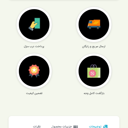
ارسال سریع و رایگان
پرداخت درب منزل
بازگشت کامل وجه
تضمین کیفیت
description
توضیحات
view_list
جزییات محصول
نظرات