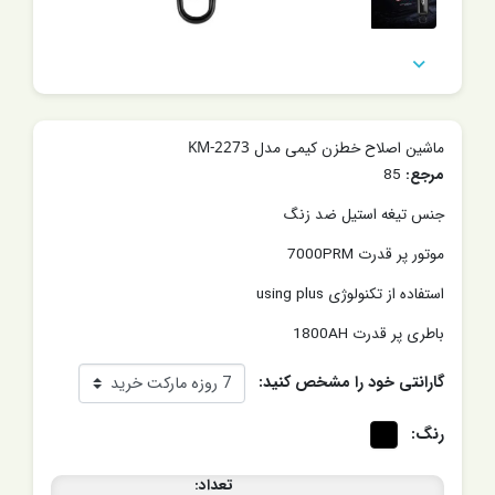

ماشین اصلاح خطزن کیمی مدل KM-2273
مرجع:
85
جنس تیغه استیل ضد زنگ
موتور پر قدرت 7000PRM
استفاده از تکنولوژی using plus
باطری پر قدرت 1800AH
گارانتی خود را مشخص کنید:
رنگ:
تعداد: