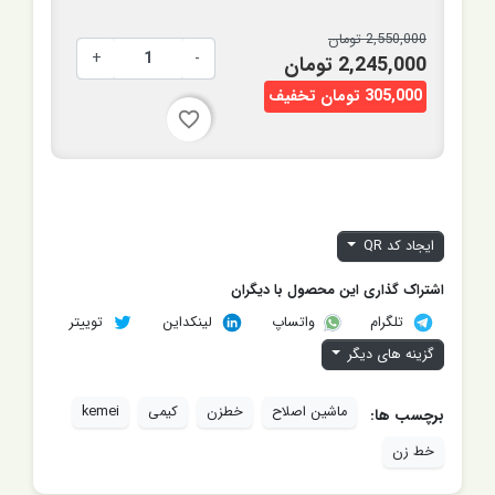
2,550,000 تومان
+
-
2,245,000 تومان
305,000 تومان تخفیف
favorite_border
ایجاد کد QR
اشتراک گذاری این محصول با دیگران
تلگرام
لینکداین
توییتر
واتساپ
گزینه های دیگر
ماشین اصلاح
خطزن
کیمی
kemei
برچسب ها:
خط زن