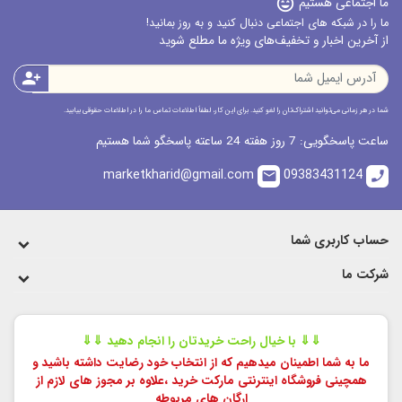
ما اجتماعی هستیم
sentiment_very_satisfied
ما را در شبکه های اجتماعی دنبال کنید و به روز بمانید!
از آخرین اخبار و تخفیف‌های ویژه ما مطلع شوید
person_add
شما در هر زمانی می‌توانید اشتراک‌تان را لغو کنید. برای این کار، لطفاً اطلاعات تماس ما را در اطلاعات حقوقی بیابید.
ساعت پاسخگویی: 7 روز هفته 24 ساعته پاسخگو شما هستیم
marketkharid@gmail.com
09383431124
email
call
حساب کاربری شما
شرکت ما
⇓⇓ با خیال راحت خریدتان را انجام دهید ⇓⇓
ما به شما اطمینان میدهیم که از انتخاب خود رضایت داشته باشید و
همچینی فروشگاه اینترنتی مارکت خرید ،
علاوه بر مجوز های لازم از
ارگان های مربوطه