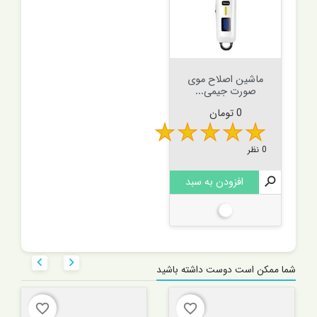
ماشین اصلاح موی
صورت جیمی...
قیمت
0 تومان
0 نظر

افزودن به سبد
سفید


شما ممکن است دوست داشته باشید
favorite_border
favorite_border