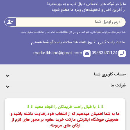
ما را در شبکه های اجتماعی دنبال کنید و به روز بمانید!
از آخرین اخبار و تخفیف‌های ویژه ما مطلع شوید
person_add
شما در هر زمانی می‌توانید اشتراک‌تان را لغو کنید. برای این کار، لطفاً اطلاعات تماس ما را در اطلاعات حقوقی بیابید.
ساعت پاسخگویی: 7 روز هفته 24 ساعته پاسخگو شما هستیم
marketkharid@gmail.com
09383431124
email
call
حساب کاربری شما
شرکت ما
⇓⇓ با خیال راحت خریدتان را انجام دهید ⇓⇓
ما به شما اطمینان میدهیم که از انتخاب خود رضایت داشته باشید و
همچینی فروشگاه اینترنتی مارکت خرید ،
علاوه بر مجوز های لازم از
ارگان های مربوطه