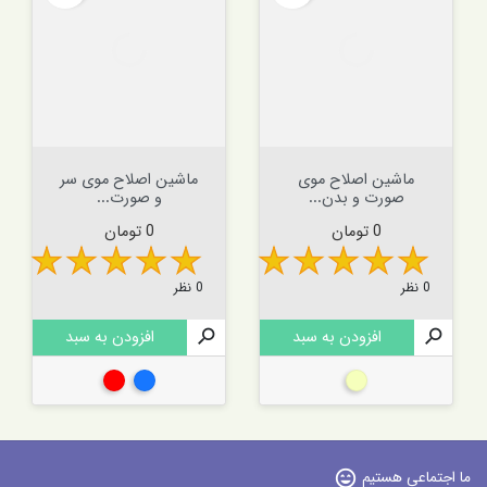
ماشین اصلاح موی
ماشین اصلاح موی سر
صورت و بدن...
و صورت...
قیمت
قیمت
0 تومان
0 تومان
0 نظر
0 نظر

افزودن به سبد

افزودن به سبد
بژ
آبی
قرمز
ما اجتماعی هستیم
sentiment_very_satisfied