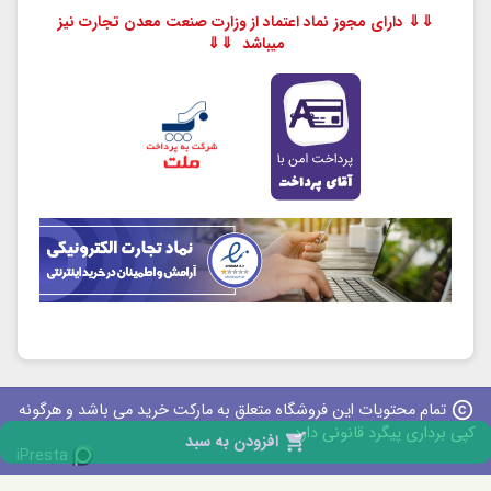
⇓⇓ دارای مجوز نماد اعتماد از وزارت صنعت معدن تجارت نیز
میباشد ⇓⇓
copyright
تمام محتویات این فروشگاه متعلق به مارکت خرید می باشد و هرگونه
کپی برداری پیگرد قانونی دارد

افزودن به سبد
iPresta