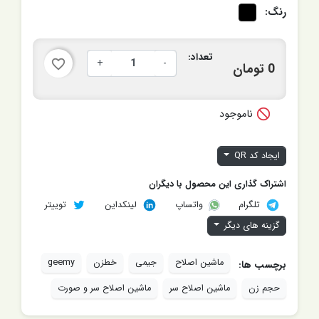
رنگ:
تعداد:
+
-
favorite_border
0 تومان

ناموجود
ایجاد کد QR
اشتراک گذاری این محصول با دیگران
تلگرام
لینکداین
توییتر
واتساپ
گزینه های دیگر
ماشین اصلاح
جیمی
خطزن
geemy
برچسب ها:
حجم زن
ماشین اصلاح سر
ماشین اصلاح سر و صورت