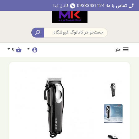
تماس با ما:
09383431124
کانال ایتا
explore
call

منو
0
shopping_basket
account_circle