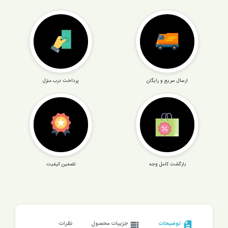
ارسال سریع و رایگان
پرداخت درب منزل
بازگشت کامل وجه
تضمین کیفیت
description
توضیحات
view_list
جزییات محصول
نظرات