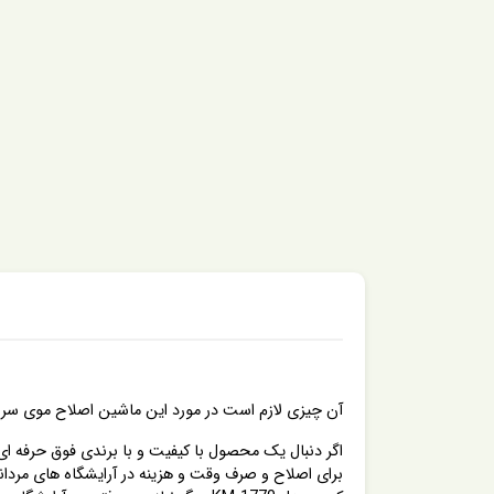
آن چیزی لازم است در مورد این ماشین اصلاح موی سر و صورت kemei کیمی مدل KM-1770 و کیفیت آن بدانیم ، باید بگویم 