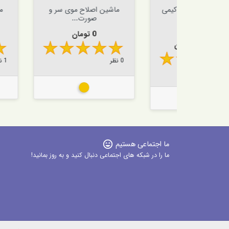


افزودن به سبد


افزودن به سبد
طزن کیمی
ماشین اصلاح موی سر و
ماشین اصلاح
.
صورت...
صورت.
ی
قیمت
قیمت
قیمت
0 تومان
1,350,000 توما
0 نظر
1 نظر
طلایی
طلای
ی
ما اجتماعی هستیم
sentiment_very_satisfied
ما را در شبکه های اجتماعی دنبال کنید و به روز بمانید!