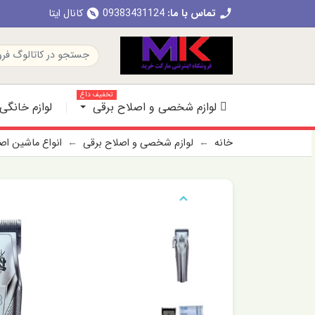
تماس با ما:
09383431124
کانال ایتا
explore
call
تخفیف داغ
لوازم شخصی و اصلاح برقی
لوازم خانگی
خانه
لوازم شخصی و اصلاح برقی
انواع ماشین ا
