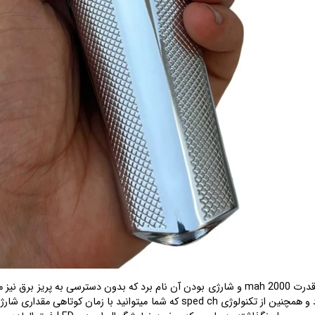
از قابلیت این دستگاه میتوان باطری باطری لیتیومی پر قدرت 2000 mah و شارژی بودن آن نام برد که 
شارژ میتوانید به مدت چندین ساعت از آن استفاده نمود و همچنین از تکنولوژی sped ch