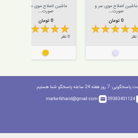


افزودن به سبد


اف
ح موی سر و
ماشین اصلاح موی سر و
ماشین اصل
ت...
صورت...
م
ت
قیمت
قیمت 
0 تومان
2,550,000 
2,245,000 
0 نظر
0 نظر
ره ای
طلایی
گویی: 7 روز هفته 24 ساعته پاسخگو شما هستیم
marketkharid@gmail.com
09383431124
email