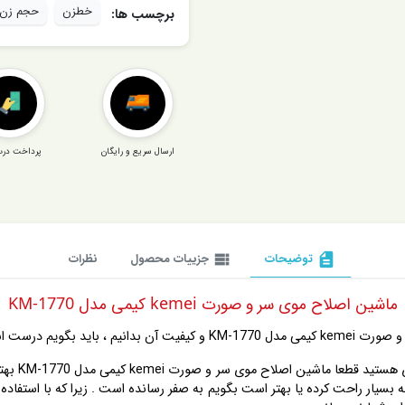
خطزن
حجم زن
برچسب ها:
ارسال سریع و رایگان
پرداخت درب
description
توضیحات
view_list
جزییات محصول
نظرات
ماشین اصلاح موی سر و صورت kemei کیمی مدل KM-1770
درست انتخاب کردید .
اگر دنبال ی