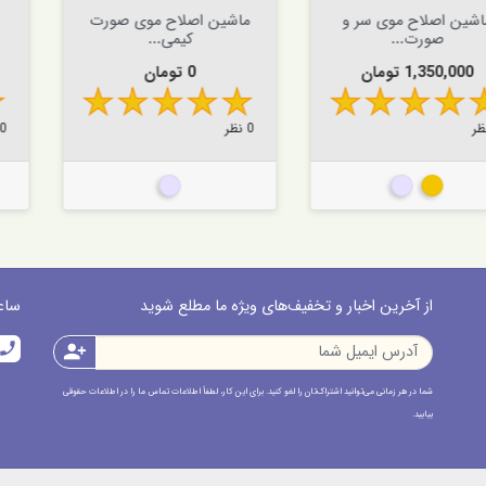


افزودن به سبد


افزودن به سبد
 موی سر و
ماشین اصلاح موی صورت
ماشین اصلا
..
کیمی...
صور
قیمت
قیم
ن
0 تومان
0 تومان
0 نظر
0 نظر
ی
نقره ای
نقره ای
نق
از آخرین اخبار و تخفیف‌های ویژه ما مطلع شوید
ساعت پاسخ
call
person_add
شما در هر زمانی می‌توانید اشتراک‌تان را لغو کنید. برای این کار، لطفاً اطلاعات تماس ما را در اطلاعات حقوقی
بیابید.