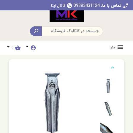
تماس با ما:
09383431124
کانال ایتا
explore
call

منو
0
shopping_basket
account_circle
