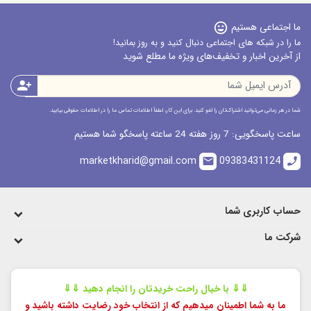
ما اجتماعی هستیم
sentiment_very_satisfied
ما را در شبکه های اجتماعی دنبال کنید و به روز بمانید!
از آخرین اخبار و تخفیف‌های ویژه ما مطلع شوید
person_add
شما در هر زمانی می‌توانید اشتراک‌تان را لغو کنید. برای این کار، لطفاً اطلاعات تماس ما را در اطلاعات حقوقی بیابید.
ساعت پاسخگویی: 7 روز هفته 24 ساعته پاسخگو شما هستیم
marketkharid@gmail.com
09383431124
email
call
حساب کاربری شما
شرکت ما
⇓⇓ با خیال راحت خریدتان را انجام دهید ⇓⇓
ما به شما اطمینان میدهیم که از انتخاب خود رضایت داشته باشید و