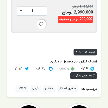
3,190,000 تومان
+
-
2,990,000 تومان
200,000 تومان تخفیف
favorite_border
ایجاد کد QR
اشتراک گذاری این محصول با دیگران
تلگرام
لینکداین
توییتر
واتساپ
گزینه های دیگر
ماشین اصلاح
خطزن
کیمی
kemei
برچسب ها: