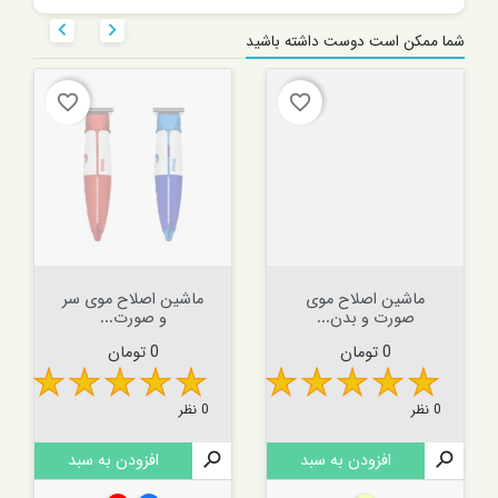


شما ممکن است دوست داشته باشید
favorite_border
favorite_border
ماشین اصلاح موی
ماشین اصلاح موی سر
صورت و بدن...
و صورت...
قیمت
قیمت
0 تومان
0 تومان
0 نظر
0 نظر

افزودن به سبد

افزودن به سبد