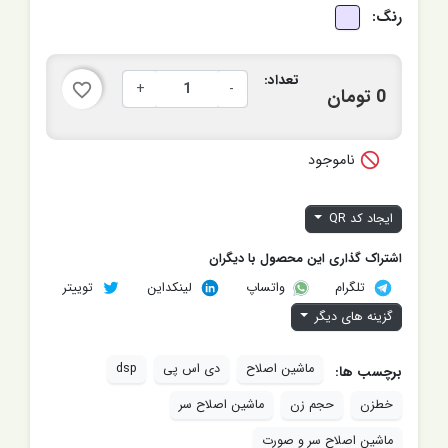
رنگ:
تعداد:
+
-
favorite_border
0 تومان

ناموجود
ایجاد کد QR
اشتراک گذاری این محصول با دیگران
تلگرام
لینکداین
توییتر
واتساپ
گزینه های دیگر
ماشین اصلاح
دی اس پی
dsp
برچسب ها:
خطزن
حجم زن
ماشین اصلاح سر
ماشین اصلاح سر و صورت