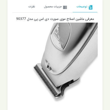
description
توضیحات
view_list
جزییات محصول
نظرات
معرفی ماشین اصلاح موی صورت دی اس پی مدل 90377