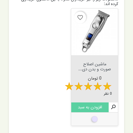
کرده اند:
favorite_border
ماشین اصلاح
صورت و بدن دی...
قیمت
0 تومان
0 نظر

افزودن به سبد
نقره ای