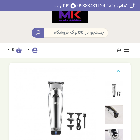
تماس با ما:
09383431124
کانال ایتا
explore
call

منو
0
shopping_basket
account_circle
