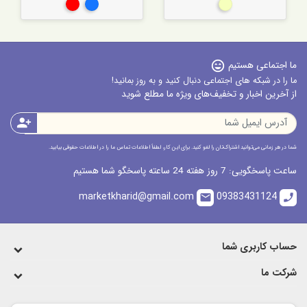
بژ
آبی
قرمز
ما اجتماعی هستیم
sentiment_very_satisfied
ما را در شبکه های اجتماعی دنبال کنید و به روز بمانید!
از آخرین اخبار و تخفیف‌های ویژه ما مطلع شوید
person_add
شما در هر زمانی می‌توانید اشتراک‌تان را لغو کنید. برای این کار، لطفاً اطلاعات تماس ما را در اطلاعات حقوقی بیابید.
ساعت پاسخگویی: 7 روز هفته 24 ساعته پاسخگو شما هستیم
marketkharid@gmail.com
09383431124
email
call
حساب کاربری شما
شرکت ما