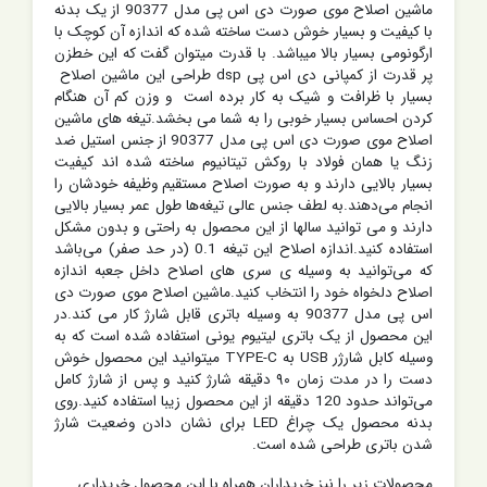
ماشین اصلاح موی صورت دی اس پی مدل 90377 از یک بدنه
با کیفیت و بسیار خوش دست ساخته شده که اندازه آن کوچک با
ارگونومی بسیار بالا میباشد. با قدرت میتوان گفت که این خطزن
پر قدرت از کمپانی دی اس پی dsp طراحی این ماشین اصلاح
بسیار با ظرافت و شیک به کار برده است و وزن کم آن هنگام
کردن احساس بسیار خوبی را به شما می بخشد.
تیغه های ماشین
اصلاح موی صورت دی اس پی مدل 90377 از جنس استیل ضد
زنگ یا همان فولاد با روکش تیتانیوم ساخته شده اند کیفیت
بسیار بالایی دارند و به صورت اصلاح مستقیم وظيفه خودشان را
انجام می‌دهند.به لطف جنس عالی تیغه‌ها طول عمر بسیار بالایی
دارند و می توانید سالها از این محصول به راحتی و بدون مشکل
استفاده کنید.اندازه اصلاح این تیغه 0.1 (در حد صفر) می‌باشد
که می‌توانید به وسیله ی سری های اصلاح داخل جعبه اندازه
اصلاح دلخواه خود را انتخاب کنید.ماشین اصلاح موی صورت دی
اس پی مدل 90377
به وسیله باتری قابل شارژ کار می کند.در
این محصول از یک باتری لیتیوم یونی استفاده شده است که به
وسیله کابل شارژر USB به TYPE-C میتوانید این محصول خوش
دست را در مدت زمان ٩٠ دقیقه شارژ کنید و پس از شارژ کامل
می‌تواند حدود 120 دقیقه از این محصول زیبا استفاده کنید.روی
بدنه محصول یک چراغ LED برای نشان دادن وضعیت شارژ
شدن باتری طراحی شده است.
محصولات زیر را نیز خریداران همراه با این محصول خریداری