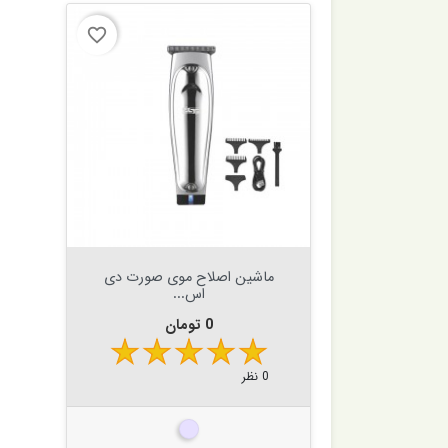
favorite_border


افزودن به سبد
ماشین اصلاح موی صورت دی
اس...
قیمت
0 تومان
0 نظر
نقره ای