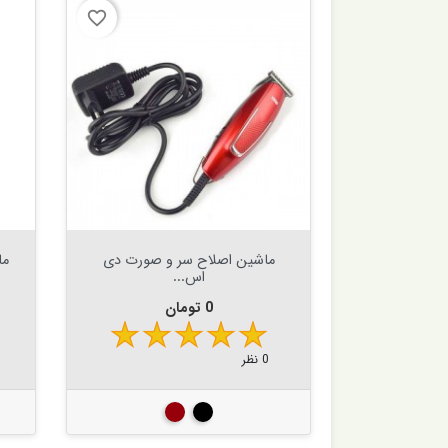
favorite_border


افزودن به سبد

ماشین اصلاح سر و صورت دی
ما
اس...
قیمت
0 تومان
0 نظر
مشکی
زرشکی