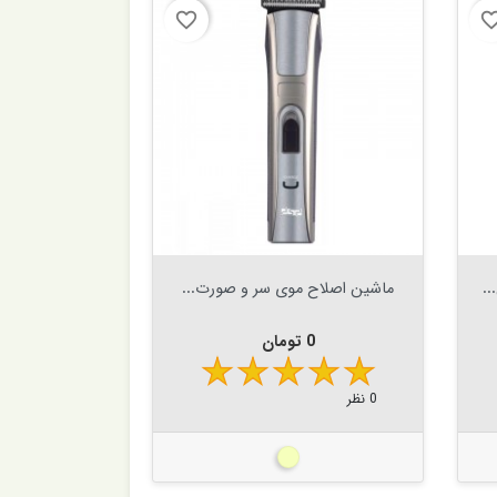
favorite_border
favorite_b


افزودن به سبد
.
ماشین اصلاح موی سر و صورت...
قیمت
0 تومان
0 نظر
بژ