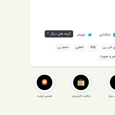
گزینه های دیگر
لینکداین
توییتر
 اس پی
dsp
خطزن
حجم زن
سر و صورت
 منزل
بازگشت کامل وجه
تضمین کیفیت