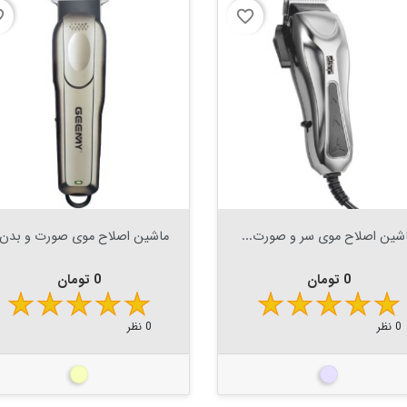
order
favorite_border

افزودن به سبد


افزودن به سبد
شین اصلاح موی سر و صورت...
ماشین اصلاح موی صورت و بدن..
قیمت
قیمت
0 تومان
0 تومان
0 نظر
0 نظر
نقره ای
بژ