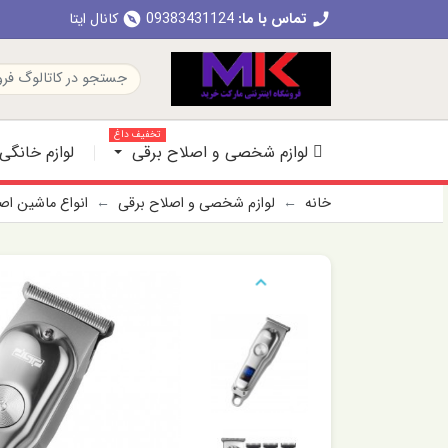
تماس با ما:
09383431124
کانال ایتا
explore
call
تخفیف داغ
لوازم شخصی و اصلاح برقی
لوازم خانگی
خانه
لوازم شخصی و اصلاح برقی
انواع ماشین ا
