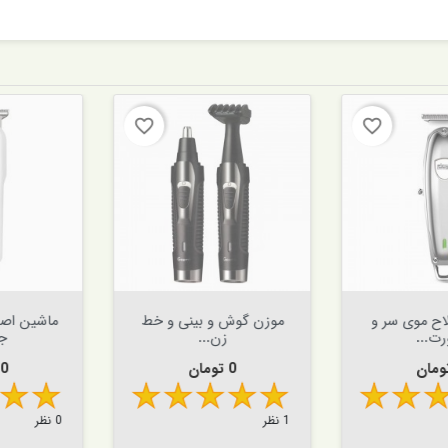
favorite_border
favorite_border


افزودن به سبد


افزودن به سبد
 موی سر و
موزن گوش و بینی و خط
ماشین اصلا
..
زن...
جیم
قیمت
قیم
0 تومان
0 تومان
1 نظر
0 نظر