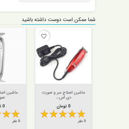
شما ممکن است دوست داشته باشید
favorite_border
favorite_border


افزودن به سبد


افزودن به سبد
موی سر و
ماشین اصلاح سر و صورت
ماشین اصلاح
.
دی اس...
صورت.
قیمت
قیمت
0 تومان
0 تومان
0 نظر
0 نظر