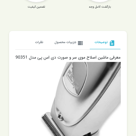
بازگشت کامل وجه
تضمین کیفیت
description
توضیحات
view_list
جزییات محصول
نظرات
معرفی ماشین اصلاح موی سر و صورت دی اس پی مدل 90351