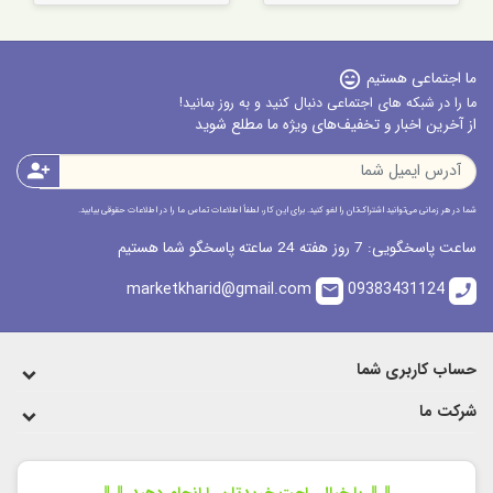
ما اجتماعی هستیم
sentiment_very_satisfied
ما را در شبکه های اجتماعی دنبال کنید و به روز بمانید!
از آخرین اخبار و تخفیف‌های ویژه ما مطلع شوید
person_add
شما در هر زمانی می‌توانید اشتراک‌تان را لغو کنید. برای این کار، لطفاً اطلاعات تماس ما را در اطلاعات حقوقی بیابید.
ساعت پاسخگویی: 7 روز هفته 24 ساعته پاسخگو شما هستیم
marketkharid@gmail.com
09383431124
email
call
حساب کاربری شما
شرکت ما
⇓⇓ با خیال راحت خریدتان را انجام دهید ⇓⇓