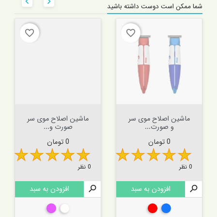


شما ممکن است دوست داشته باشید
favorite_border
favorite_border
ماشین اصلاح موی سر
ماشین اصلاح موی سر
و صورت...
صورت و...
قیمت
قیمت
0 تومان
0 تومان
0 نظر
0 نظر

افزودن به سبد

افزودن به سبد
آبی
قرمز
شفاف
چند رنگ