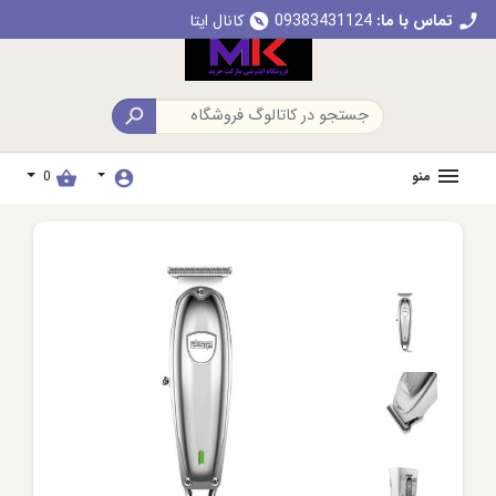
تماس با ما:
09383431124
کانال ایتا
explore
call

منو
0
shopping_basket
account_circle