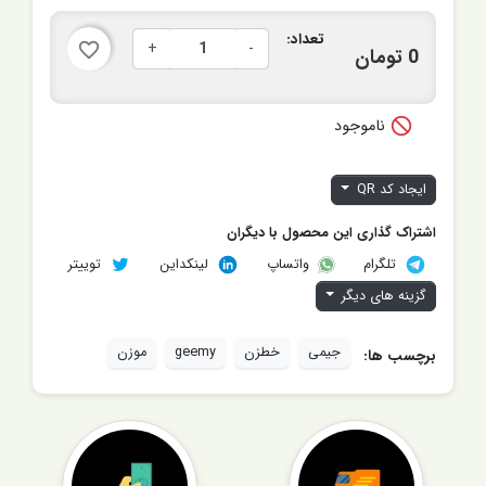
تعداد:
+
-
favorite_border
0 تومان

ناموجود
ایجاد کد QR
اشتراک گذاری این محصول با دیگران
تلگرام
لینکداین
توییتر
واتساپ
گزینه های دیگر
جیمی
خطزن
geemy
موزن
برچسب ها: