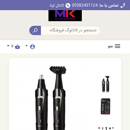
تماس با ما:
09383431124
کانال ایتا
explore
call

منو
0
shopping_basket
account_circle