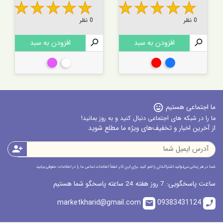
0 نظر
0 نظر

افزودن به سبد

افزودن به سبد
آبی
قرمز
شفاف
چند رنگ
ما اجتماعی هستیم
sentiment_very_satisfied
ما را در شبکه های اجتماعی دنبال کنید و به روز بمانید!
از آخرین اخبار و تخفیف‌های ویژه ما مطلع شوید
person_add
شما در هر زمانی می‌توانید اشتراک‌تان را لغو کنید. برای این کار، لطفاً اطلاعات تماس ما را در اطلاعات حقوقی بیابید.
ساعت پاسخگویی: 7 روز هفته 24 ساعته پاسخگو شما هستیم
marketkharid@gmail.com
09383431124
email
call