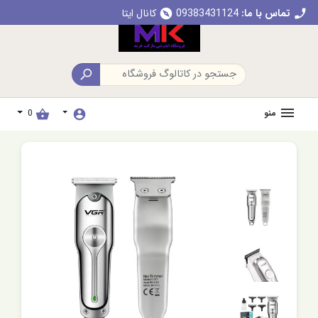
تماس با ما:
09383431124
کانال ایتا
explore
call

منو
0
shopping_basket
account_circle