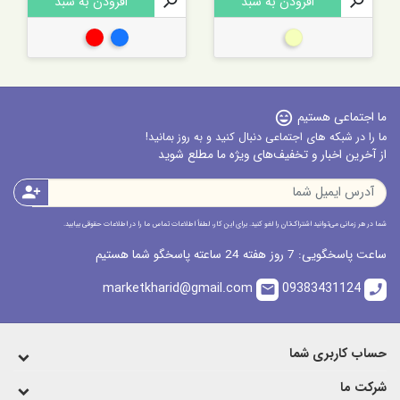

افزودن به سبد

افزودن به سبد
بژ
آبی
قرمز
ما اجتماعی هستیم
sentiment_very_satisfied
ما را در شبکه های اجتماعی دنبال کنید و به روز بمانید!
از آخرین اخبار و تخفیف‌های ویژه ما مطلع شوید
person_add
شما در هر زمانی می‌توانید اشتراک‌تان را لغو کنید. برای این کار، لطفاً اطلاعات تماس ما را در اطلاعات حقوقی بیابید.
ساعت پاسخگویی: 7 روز هفته 24 ساعته پاسخگو شما هستیم
marketkharid@gmail.com
09383431124
email
call
حساب کاربری شما
شرکت ما