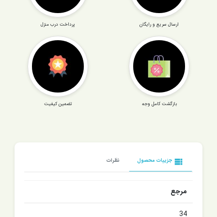
ارسال سریع و رایگان
پرداخت درب منزل
بازگشت کامل وجه
تضمین کیفیت
view_list
جزییات محصول
نظرات
مرجع
34