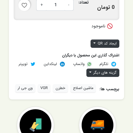
تعداد:
+
-
favorite_border
0 تومان

ناموجود
ایجاد کد QR
اشتراک گذاری این محصول با دیگران
تلگرام
لینکداین
توییتر
واتساپ
گزینه های دیگر
ماشین اصلاح
خطزن
VGR
وی جی ار
برچسب ها: