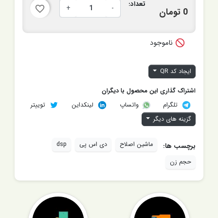
تعداد:
+
-
favorite_border
0 تومان

ناموجود
ایجاد کد QR
اشتراک گذاری این محصول با دیگران
تلگرام
لینکداین
توییتر
واتساپ
گزینه های دیگر
ماشین اصلاح
دی اس پی
dsp
برچسب ها:
حجم زن