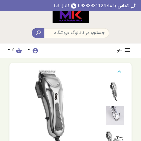
تماس با ما:
09383431124
کانال ایتا
explore
call

منو
0
shopping_basket
account_circle
