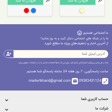

افزودن به سبد

افزودن به سبد
بژ
آبی
قرمز
ما اجتماعی هستیم
sentiment_very_satisfied
ما را در شبکه های اجتماعی دنبال کنید و به روز بمانید!
از آخرین اخبار و تخفیف‌های ویژه ما مطلع شوید
person_add
شما در هر زمانی می‌توانید اشتراک‌تان را لغو کنید. برای این کار، لطفاً اطلاعات تماس ما را در اطلاعات حقوقی بیابید.
ساعت پاسخگویی: 7 روز هفته 24 ساعته پاسخگو شما هستیم
marketkharid@gmail.com
09383431124
email
call
حساب کاربری شما
شرکت ما