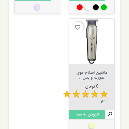
سبز
مشکی
سفید
قرمز
نقره ای
favorite_border
ماشین اصلاح موی
صورت و بدن...
قیمت
0 تومان
0 نظر

افزودن به سبد
بژ