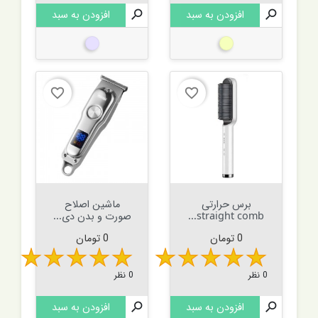

افزودن به سبد

افزودن به سبد
بژ
نقره ای
favorite_border
favorite_border
برس حرارتی
ماشین اصلاح
straight comb...
صورت و بدن دی...
قیمت
قیمت
0 تومان
0 تومان
0 نظر
0 نظر

افزودن به سبد

افزودن به سبد