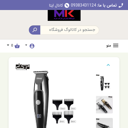
تماس با ما:
09383431124
کانال ایتا
explore
call

منو
0
shopping_basket
account_circle
