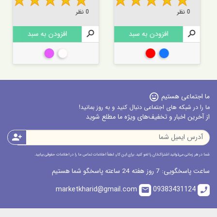
0 نظر
0 نظر

افزودن به سبد

افزودن به سبد
آبی
قرمز
شفاف
چند رنگ
ما اجتماعی هستیم
sentiment_very_satisfied
ما را در شبکه های اجتماعی دنبال کنید و به روز بمانید!
از آخرین اخبار و تخفیف‌های ویژه ما مطلع شوید
person_add
شما در هر زمانی می‌توانید اشتراک‌تان را لغو کنید. برای این کار، لطفاً اطلاعات تماس ما را در اطلاعات حقوقی بیابید.
ساعت پاسخگویی: 7 روز هفته 24 ساعته پاسخگو شما هستیم
marketkharid@gmail.com
09383431124
email
call