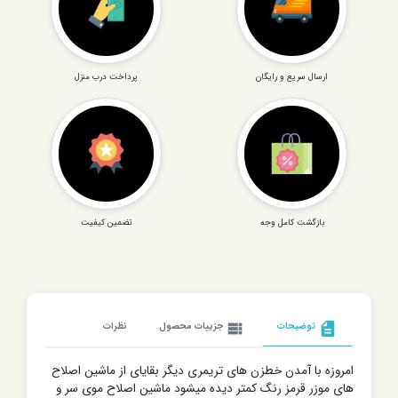
ارسال سریع و رایگان
پرداخت درب منزل
بازگشت کامل وجه
تضمین کیفیت
description
توضیحات
view_list
جزییات محصول
نظرات
امروزه با آمدن خطزن های تریمری دیگر بقایای از ماشین اصلاح
های موزر قرمز رنگ کمتر دیده میشود ماشین اصلاح موی سر و