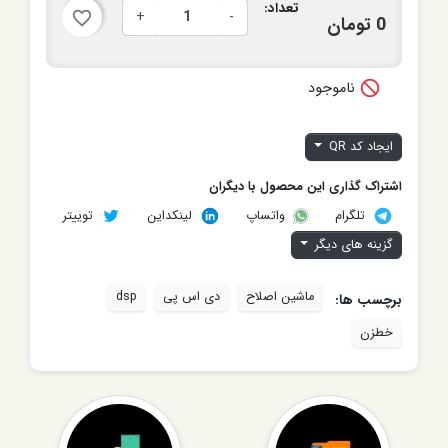
تعداد:
+
-
favorite_border
0 تومان

ناموجود
ایجاد کد QR
اشتراک گذاری این محصول با دیگران
تلگرام
لینکداین
توییتر
واتساپ
گزینه های دیگر
ماشین اصلاح
دی اس پی
dsp
برچسب ها:
خطزن