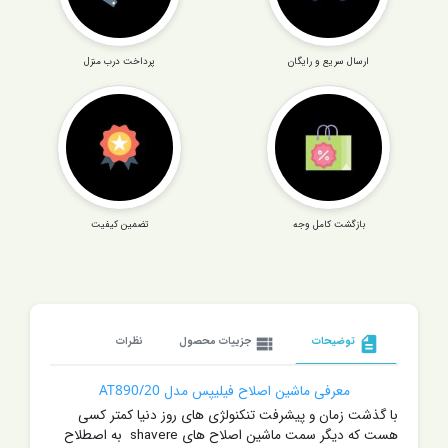
ارسال سریع و رایگان
پرداخت درب منزل
بازگشت کامل وجه
تضمین کیفیت
description
توضیحات
view_list
جزییات محصول
نظرات
معرفی ماشین اصلاح فیلیپس مدل AT890/20
با گذشت زمان و پیشرفت تنکنولژی های روز دنیا کمتر کسی
هست که دیگر سمت ماشین اصلاح های shavere به اصطلاح