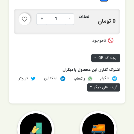
تعداد:
+
-
favorite_border
0 تومان

ناموجود
ایجاد کد QR
اشتراک گذاری این محصول با دیگران
تلگرام
لینکداین
توییتر
واتساپ
گزینه های دیگر