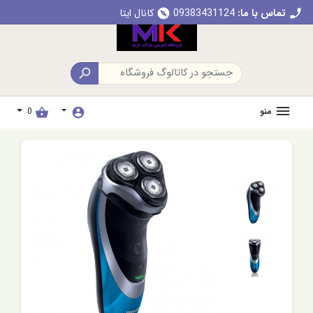
تماس با ما:
09383431124
کانال ایتا
explore
call

منو
0
shopping_basket
account_circle