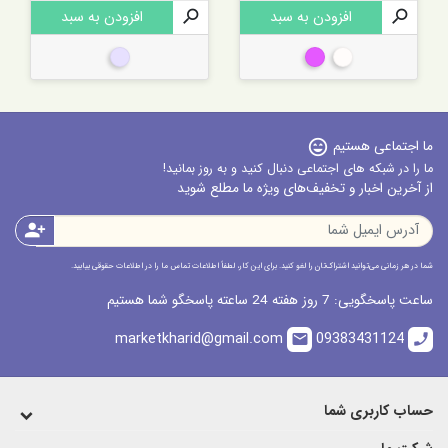

افزودن به سبد

افزودن به سبد
شفاف
چند رنگ
نقره ای
ما اجتماعی هستیم
sentiment_very_satisfied
ما را در شبکه های اجتماعی دنبال کنید و به روز بمانید!
از آخرین اخبار و تخفیف‌های ویژه ما مطلع شوید
person_add
شما در هر زمانی می‌توانید اشتراک‌تان را لغو کنید. برای این کار، لطفاً اطلاعات تماس ما را در اطلاعات حقوقی بیابید.
ساعت پاسخگویی: 7 روز هفته 24 ساعته پاسخگو شما هستیم
marketkharid@gmail.com
09383431124
email
call
حساب کاربری شما