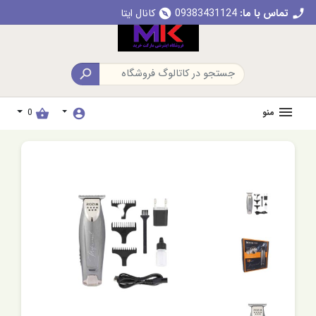
تماس با ما:
09383431124
کانال ایتا
explore
call

منو
0
shopping_basket
account_circle