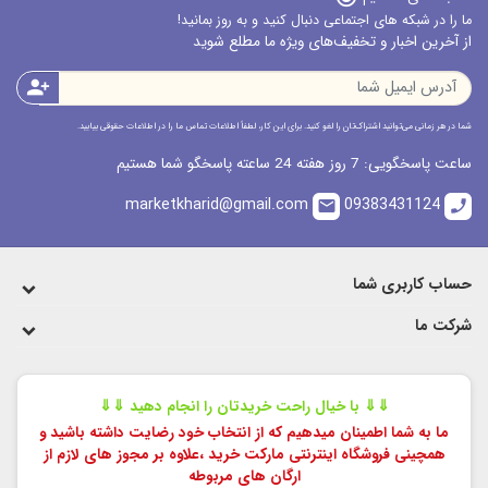
ما را در شبکه های اجتماعی دنبال کنید و به روز بمانید!
از آخرین اخبار و تخفیف‌های ویژه ما مطلع شوید
person_add
شما در هر زمانی می‌توانید اشتراک‌تان را لغو کنید. برای این کار، لطفاً اطلاعات تماس ما را در اطلاعات حقوقی بیابید.
ساعت پاسخگویی: 7 روز هفته 24 ساعته پاسخگو شما هستیم
marketkharid@gmail.com
09383431124
email
call
حساب کاربری شما
شرکت ما
⇓⇓ با خیال راحت خریدتان را انجام دهید ⇓⇓
ما به شما اطمینان میدهیم که از انتخاب خود رضایت داشته باشید و
همچینی فروشگاه اینترنتی مارکت خرید ،
علاوه بر مجوز های لازم از
ارگان های مربوطه