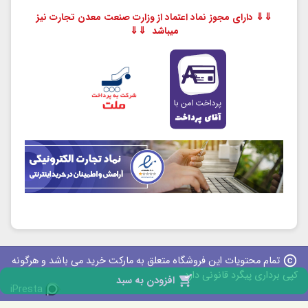
⇓⇓ دارای مجوز نماد اعتماد از وزارت صنعت معدن تجارت نیز
میباشد ⇓⇓
copyright
تمام محتویات این فروشگاه متعلق به مارکت خرید می باشد و هرگونه
کپی برداری پیگرد قانونی دارد

افزودن به سبد
iPresta