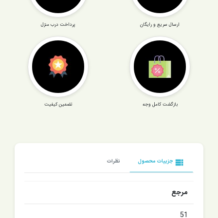
ارسال سریع و رایگان
پرداخت درب منزل
بازگشت کامل وجه
تضمین کیفیت
view_list
جزییات محصول
نظرات
مرجع
51