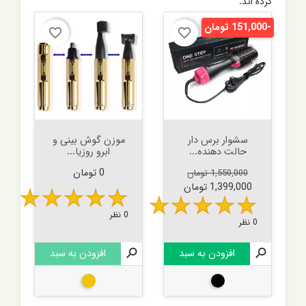
کرده اند:
-151,000 تومان
favorite_border
favorite_border
سشوار برس دار
موزن گوش بینی و
حالت دهنده...
ابرو روزیا...
قیمت عادی
قیمت
قیمت
0 تومان
1,550,000 تومان
1,399,000 تومان
0 نظر
0 نظر

افزودن به سبد

افزودن به سبد
مشکی
طلایی