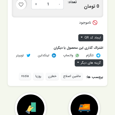
تعداد:
+
-
favorite_border
0 تومان

ناموجود
ایجاد کد QR
اشتراک گذاری این محصول با دیگران
تلگرام
لینکداین
توییتر
واتساپ
گزینه های دیگر
ماشین اصلاح
خطزن
روزیا
rozia
برچسب ها: