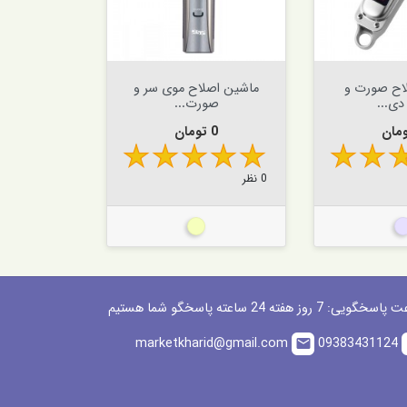


افزودن به سبد


اف
اح صورت و
ماشین اصلاح موی سر و
ماشین اصل
دی...
صورت...
دی 
ت
قیمت
قی
0 تومان
0 تومان
0 نظر
0 نظر
ره ای
بژ
مش
گویی: 7 روز هفته 24 ساعته پاسخگو شما هستیم
marketkharid@gmail.com
09383431124
email