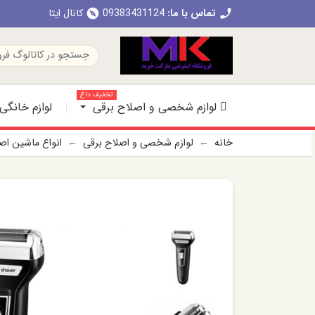
تماس با ما:
09383431124
کانال ایتا
explore
call
تخفیف داغ
لوازم شخصی و اصلاح برقی
لوازم خانگی
خانه
لوازم شخصی و اصلاح برقی
انواع ماشین ا