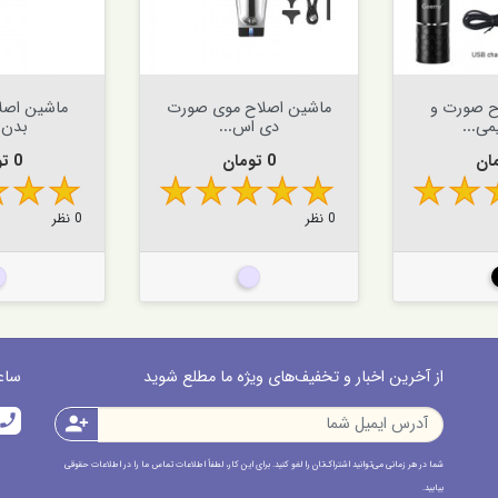


افزودن به سبد


افزودن به سبد
ح صورت و
ماشین اصلاح موی صورت
ماشین اصل
ی...
دی اس...
بدن 
قیمت
قیم
0 تومان
0 تومان
0 نظر
0 نظر
کی
نقره ای
نق
از آخرین اخبار و تخفیف‌های ویژه ما مطلع شوید
ساعت پاسخ
call
person_add
شما در هر زمانی می‌توانید اشتراک‌تان را لغو کنید. برای این کار، لطفاً اطلاعات تماس ما را در اطلاعات حقوقی
بیابید.