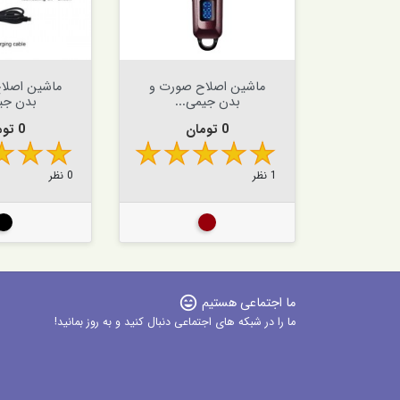


افزودن به سبد


افزودن به سبد
موی صورت
ماشین اصلاح صورت و
ماشین اصلا
.
بدن جیمی...
بدن جیم
قیمت
قیمت
0 تومان
0 تومان
1 نظر
0 نظر
کی
زرشکی
مش
ما اجتماعی هستیم
sentiment_very_satisfied
ما را در شبکه های اجتماعی دنبال کنید و به روز بمانید!