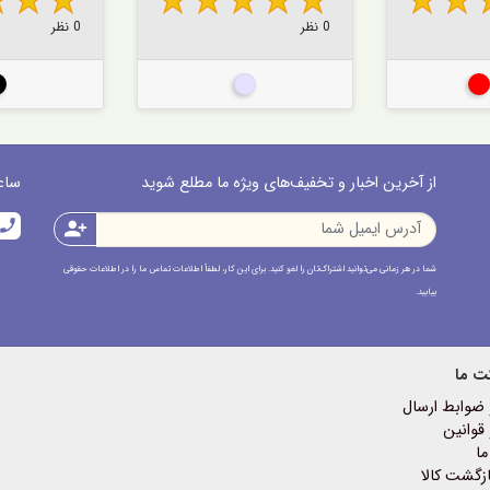
0 نظر
0 نظر
ه ای
نقره ای
بژ
از آخرین اخبار و تخفیف‌های ویژه ما مطلع شوید
ساعت پاسخ
call
person_add
شما در هر زمانی می‌توانید اشتراک‌تان را لغو کنید. برای این کار، لطفاً اطلاعات تماس ما را در اطلاعات حقوقی
بیابید.
ت ما
 ضوابط ارسال
قوانین
ما
زگشت کالا