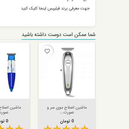
جهت معرفی برند فیلیپس اینجا کلیک کنید
شما ممکن است دوست داشته باشید
favorite_border
favorite_border


افزودن به سبد


افزودن به سبد
موی صورت
ماشین اصلاح موی سر و
ماشین اصلاح
..
صورت...
دی اس
قیمت
قیمت
0 تومان
0 تومان