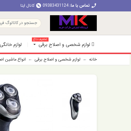
تماس با ما:
09383431124
کانال ایتا
explore
call
تخفیف داغ
لوازم شخصی و اصلاح برقی
لوازم خانگی
خانه
لوازم شخصی و اصلاح برقی
انواع ماشین ا