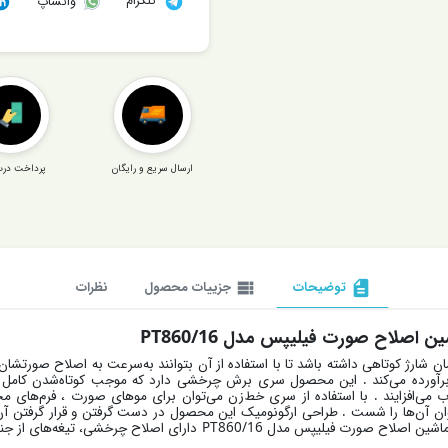
تلگرام
واتساپ
ارسال سریع و رایگان
پرداخت درب
description
توضیحات
view_list
جزییات محصول
نظرات
یلیپس مدل PT860/16
 این خواسته را به‌راحتی برآورده می‌کند . این محصول سری برش چرخشی دارد که موجب کوتا
می‌افزایند . با استفاده از سری خط‌زن می‌توان برای موهای صورت ، فرم‌های 
ی‌توان آن‌ها را شست . طراحی ارگونومیک این محصول در دست‌ گرفتن و قرار گرفتن آن
پس از 60 دقیقه شارژکردن به مدت 50 دقیقه استفاده کرد.ماشین اصلاح صورت