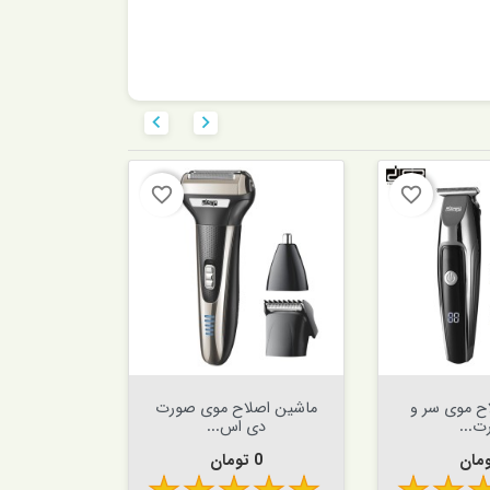


favorite_border
favorite_border


افزودن به سبد


اف
ح موی سر و
ماشین اصلاح سر و صورت
ماشین اصل
ت...
دی اس...
صو
ت
قیمت
قی
0 تومان
0 تومان