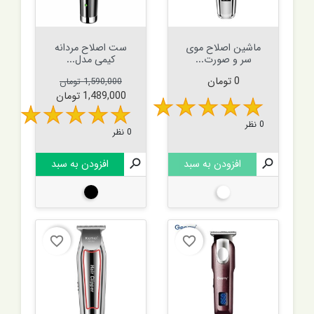
ماشین اصلاح موی
ست اصلاح مردانه
سر و صورت...
کیمی مدل...
قیمت
قیمت عادی
قیمت
0 تومان
1,590,000 تومان
1,489,000 تومان
0 نظر
0 نظر

افزودن به سبد

افزودن به سبد
سفید
مشکی
favorite_border
favorite_border