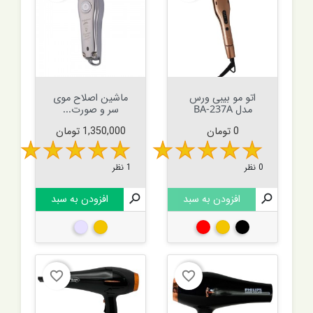
اتو مو بیبی ورس
ماشین اصلاح موی
مدل BA-237A
سر و صورت...
قیمت
قیمت
0 تومان
1,350,000 تومان
0 نظر
1 نظر

افزودن به سبد

افزودن به سبد
مشکی
طلایی
قرمز
طلایی
نقره ای
favorite_border
favorite_border