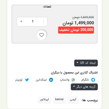
تعداد:
1,699,000 تومان
+
-
1,499,000 تومان
200,000 تومان تخفیف
favorite_border
ایجاد کد QR
اشتراک گذاری این محصول با دیگران
تلگرام
لینکداین
توییتر
واتساپ
گزینه های دیگر
کیمی
kemei
اپیلاتور
برچسب ها: