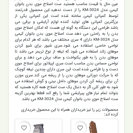
عین حال با قیمت مناسب هستید ست اصلاح موی بدن بانوان
کیمی مدل KM-3024 را از دست ندهید.این محصول قدرتمند
توسط کمپانی کیمی ساخته شده است این کمپانی یکی از
بزرگترین کمپانی های تولید کننده لوازم آرایشی و برقی می
باشد.طراحی این دستگاه به گونه ای هست که امکان اصلاح موی
بدن را به راحتی می دهد.ست اصلاح موی بدن بانوان کیمی
مدل KM-3024 دارای 4 سری مختلف می باشد که هر کدام برای
نواحی خاصی استفاده می شود.سری شیور برای شیو کردن
موهای زائد استفاده می شود که تیغه از نوع تریمر می باشد تا
موهای بدن را به طور یکنواخت و صاف برش می دهد و برای
نواحی حساس بدن مناسب است.سری اپیلاتور برای اصلاح موی
دست و پا طراحی شده است این سری دارای چندین تیغه کوچک
که با حرکت دورانی موهای بدن را از ریشه می کند.سری موزن
آن برای ریشه کن کردن موهای داخل بینی و گوش استفاده می
شود.به طور کلی اگر به دنبال یک ست اصلاح همه کاره هستید که
بتواند تمام نیاز های پیرایشی شما را رفع کند قطعا بهترین گزینه
ست اصلاح موی بدن بانوان کیمی مدل KM-3024 می باشد.
محصولات زیر را نیز خریداران همراه با این محصول خریداری
کرده اند:
favorite_border
favorite_border