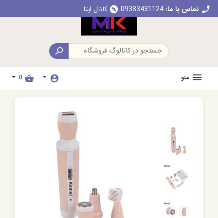
تماس با ما:
09383431124
کانال ایتا
explore
call

منو
0
shopping_basket
account_circle