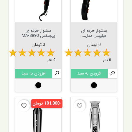
سشوار حرفه ای
سشوار حرفه ای
فیلیپس مدل...
پرومکس MA-8890
قیمت
قیمت
0 تومان
0 تومان
0 نظر
0 نظر

افزودن به سبد

افزودن به سبد
مشکی
مشکی
-101,000 تومان
favorite_border
favorite_border