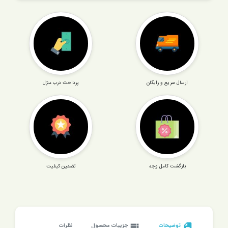
ارسال سریع و رایگان
پرداخت درب منزل
بازگشت کامل وجه
تضمین کیفیت
description
توضیحات
view_list
جزییات محصول
نظرات