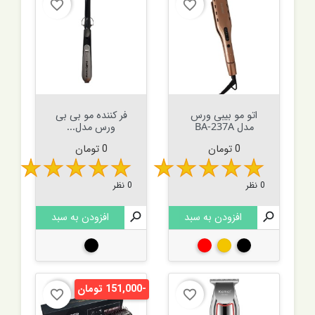
favorite_border
favorite_border
اتو مو بیبی ورس
فر کننده مو بی بی
مدل BA-237A
ورس مدل...
قیمت
قیمت
0 تومان
0 تومان
0 نظر
0 نظر

افزودن به سبد

افزودن به سبد
مشکی
طلایی
قرمز
مشکی
-151,000 تومان
favorite_border
favorite_border