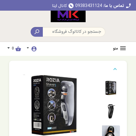
تماس با ما:
09383431124
کانال ایتا
explore
call

منو
0
shopping_basket
account_circle
