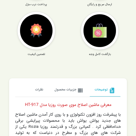
ارسال سریع و رایگان
پرداخت درب منزل
بازگشت کامل وجه
تضمین کیفیت
description
توضیحات
view_list
جزییات محصول
نظرات
معرفی ماشین اصلاح موی صورت روزیا مدل HT-917
با پیشرفت روز افزون تکنولوژی و با روی کار آمدن ماشین اصلاح
های جدید یواش یواش باید با محصولات پیرایشی برقی
خداحافظی کرد . کمپانی بزرگ و قدرتمند روزیا Rozia یکی از
شرکت های های بزرگ و مطرح در دنیاست که به تولید