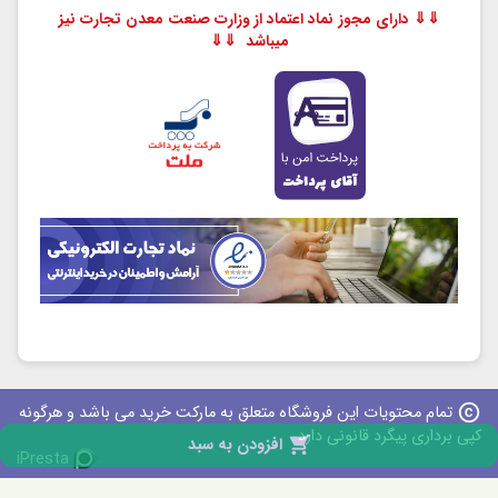
⇓⇓ دارای مجوز نماد اعتماد از وزارت صنعت معدن تجارت نیز
میباشد ⇓⇓
copyright
تمام محتویات این فروشگاه متعلق به مارکت خرید می باشد و هرگونه
کپی برداری پیگرد قانونی دارد

افزودن به سبد
iPresta