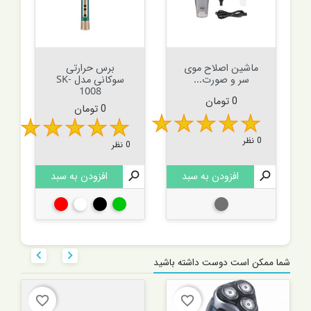
ماشین اصلاح موی
برس حرارتی
سر و صورت...
سوکانی مدل SK-
1008
قیمت
0 تومان
قیمت
0 تومان
0 نظر
0 نظر

افزودن به سبد

افزودن به سبد
طوسی
سبز
مشکی
سفید
قرمز


شما ممکن است دوست داشته باشید
favorite_border
favorite_border