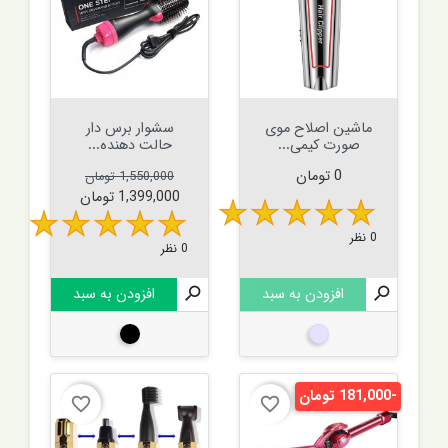
ماشین اصلاح موی
سشوار برس دار
صورت کیمی...
حالت دهنده...
قیمت
قیمت عادی
قیمت
0 تومان
1,550,000 تومان
1,399,000 تومان
0 نظر
0 نظر

افزودن به سبد

افزودن به سبد
نقره ای
مشکی
-181,000 تومان
favorite_border
favorite_border