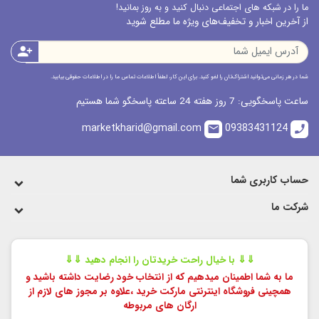
ما را در شبکه های اجتماعی دنبال کنید و به روز بمانید!
از آخرین اخبار و تخفیف‌های ویژه ما مطلع شوید
person_add
شما در هر زمانی می‌توانید اشتراک‌تان را لغو کنید. برای این کار، لطفاً اطلاعات تماس ما را در اطلاعات حقوقی بیابید.
ساعت پاسخگویی: 7 روز هفته 24 ساعته پاسخگو شما هستیم
marketkharid@gmail.com
09383431124
email
call
حساب کاربری شما
شرکت ما
⇓⇓ با خیال راحت خریدتان را انجام دهید ⇓⇓
ما به شما اطمینان میدهیم که از انتخاب خود رضایت داشته باشید و
همچینی فروشگاه اینترنتی مارکت خرید ،
علاوه بر مجوز های لازم از
ارگان های مربوطه