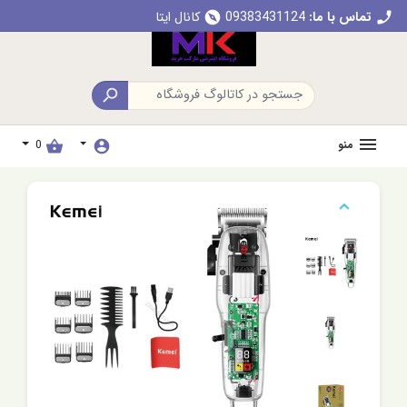
تماس با ما:
09383431124
کانال ایتا
explore
call

منو
0
shopping_basket
account_circle
