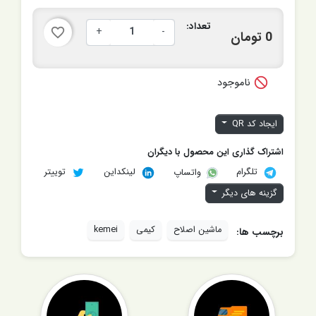
تعداد:
+
-
favorite_border
0 تومان

ناموجود
ایجاد کد QR
اشتراک گذاری این محصول با دیگران
تلگرام
لینکداین
توییتر
واتساپ
گزینه های دیگر
ماشین اصلاح
کیمی
kemei
برچسب ها: