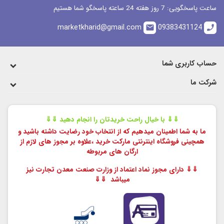
اسخگویی: 7 روز هفته 24 ساعته پاسخگو شما هستیم
marketkharid@gmail.com
09383431124
email
ca
اب کاربری شما
کت ما
⇓⇓ با خیال راحت خریدتان را انجام دهید ⇓⇓
ما به شما اطمینان میدهیم که از انتخاب خود رضایت داشته باشید و
همچینی فروشگاه اینترنتی مارکت خرید ،
علاوه بر مجوز های لازم از
ارگان های مربوطه
⇓⇓ دارای مجوز نماد اعتماد از وزارت صنعت معدن تجارت نیز
میباشد ⇓⇓